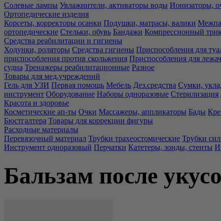
Солевые лампы
Увлажнители, активаторы воды
Ионизаторы, о
Ортопедические изделия
Корсеты, корректоры осанки
Подушки, матрасы, валики
Межпа
ортопедические
Стельки, обувь
Бандажи
Компрессионный три
Средства реабилитации и гигиены
Ходунки, роляторы
Средства гигиены
Приспособления для туа
приспособления против скольжения
Приспособления для лежа
судна
Тренажеры реабилитационные
Разное
Товары для мед.учреждений
Гель для УЗИ
Первая помощь
Мебель
Дез.средства
Сумки, укла
инструмент
Оборудование
Наборы одноразовые
Стерилизация
Красота и здоровье
Косметические ап-ты
Очки
Массажеры, аппликаторы
Бады
Кре
Бюстгалтера
Товары для коррекции фигуры
Расходные материалы
Перевязочный материал
Трубки трахеостомические
Трубки си
Инструмент одноразовый
Перчатки
Катетеры, зонды, стенты
И
Бальзам после укус