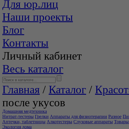
Для юр.лиц
Наши проекты
Блог
Контакты
Личный кабинет
Весь каталог
Главная
/
Каталог
/
Красот
после укусов
Домашняя медтехника
Нитрат-тестеры
Грелки
Аппараты для физиотерапии
Разное
Пи
Аптечки, таблетницы
Алкотестеры
Слуховые аппараты
Товары
Экология дома