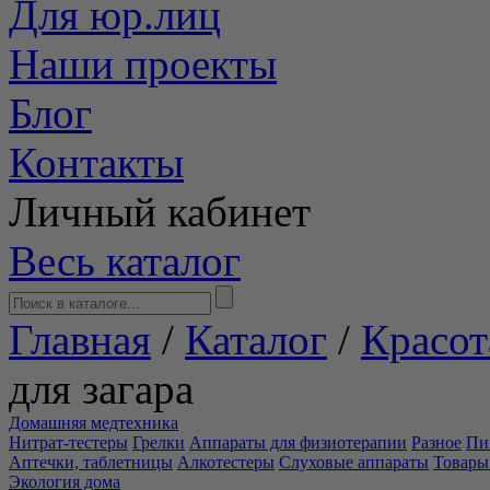
Для юр.лиц
Наши проекты
Блог
Контакты
Личный кабинет
Весь каталог
Главная
/
Каталог
/
Красот
для загара
Домашняя медтехника
Нитрат-тестеры
Грелки
Аппараты для физиотерапии
Разное
Пи
Аптечки, таблетницы
Алкотестеры
Слуховые аппараты
Товары
Экология дома