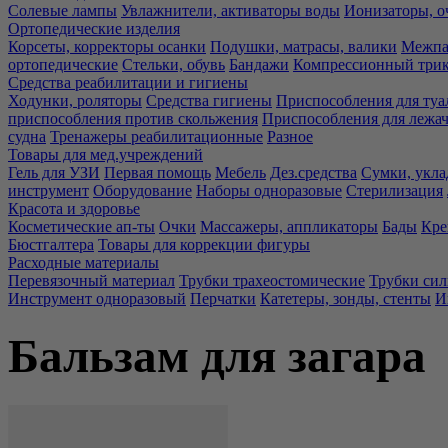
Солевые лампы
Увлажнители, активаторы воды
Ионизаторы, о
Ортопедические изделия
Корсеты, корректоры осанки
Подушки, матрасы, валики
Межпа
ортопедические
Стельки, обувь
Бандажи
Компрессионный три
Средства реабилитации и гигиены
Ходунки, роляторы
Средства гигиены
Приспособления для туа
приспособления против скольжения
Приспособления для лежа
судна
Тренажеры реабилитационные
Разное
Товары для мед.учреждений
Гель для УЗИ
Первая помощь
Мебель
Дез.средства
Сумки, укла
инструмент
Оборудование
Наборы одноразовые
Стерилизация
Красота и здоровье
Косметические ап-ты
Очки
Массажеры, аппликаторы
Бады
Кре
Бюстгалтера
Товары для коррекции фигуры
Расходные материалы
Перевязочный материал
Трубки трахеостомические
Трубки си
Инструмент одноразовый
Перчатки
Катетеры, зонды, стенты
И
Бальзам для загара