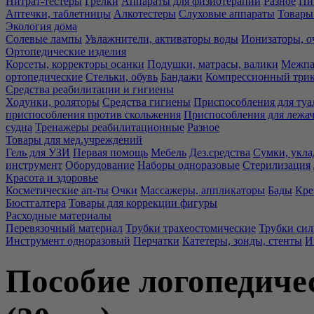
Нитрат-тестеры
Грелки
Аппараты для физиотерапии
Разное
Пи
Аптечки, таблетницы
Алкотестеры
Слуховые аппараты
Товары
Экология дома
Солевые лампы
Увлажнители, активаторы воды
Ионизаторы, о
Ортопедические изделия
Корсеты, корректоры осанки
Подушки, матрасы, валики
Межпа
ортопедические
Стельки, обувь
Бандажи
Компрессионный три
Средства реабилитации и гигиены
Ходунки, роляторы
Средства гигиены
Приспособления для туа
приспособления против скольжения
Приспособления для лежа
судна
Тренажеры реабилитационные
Разное
Товары для мед.учреждений
Гель для УЗИ
Первая помощь
Мебель
Дез.средства
Сумки, укла
инструмент
Оборудование
Наборы одноразовые
Стерилизация
Красота и здоровье
Косметические ап-ты
Очки
Массажеры, аппликаторы
Бады
Кре
Бюстгалтера
Товары для коррекции фигуры
Расходные материалы
Перевязочный материал
Трубки трахеостомические
Трубки си
Инструмент одноразовый
Перчатки
Катетеры, зонды, стенты
И
Пособие логопедиче