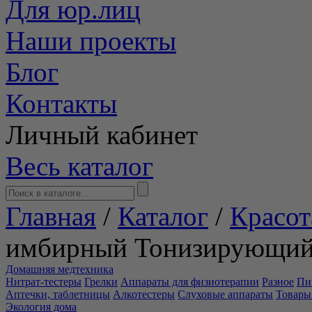
Для юр.лиц
Наши проекты
Блог
Контакты
Личный кабинет
Весь каталог
Главная
/
Каталог
/
Красот
имбирный Тонизирующий
Домашняя медтехника
Нитрат-тестеры
Грелки
Аппараты для физиотерапии
Разное
Пи
Аптечки, таблетницы
Алкотестеры
Слуховые аппараты
Товары
Экология дома