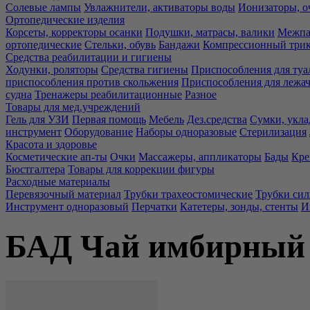
Солевые лампы
Увлажнители, активаторы воды
Ионизаторы, о
Ортопедические изделия
Корсеты, корректоры осанки
Подушки, матрасы, валики
Межпа
ортопедические
Стельки, обувь
Бандажи
Компрессионный три
Средства реабилитации и гигиены
Ходунки, роляторы
Средства гигиены
Приспособления для туа
приспособления против скольжения
Приспособления для лежа
судна
Тренажеры реабилитационные
Разное
Товары для мед.учреждений
Гель для УЗИ
Первая помощь
Мебель
Дез.средства
Сумки, укла
инструмент
Оборудование
Наборы одноразовые
Стерилизация
Красота и здоровье
Косметические ап-ты
Очки
Массажеры, аппликаторы
Бады
Кре
Бюстгалтера
Товары для коррекции фигуры
Расходные материалы
Перевязочный материал
Трубки трахеостомические
Трубки си
Инструмент одноразовый
Перчатки
Катетеры, зонды, стенты
И
БАД Чай имбирный