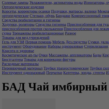
Солевые лампы
Увлажнители, активаторы воды
Ионизаторы, о
Ортопедические изделия
Корсеты, корректоры осанки
Подушки, матрасы, валики
Межпа
ортопедические
Стельки, обувь
Бандажи
Компрессионный три
Средства реабилитации и гигиены
Ходунки, роляторы
Средства гигиены
Приспособления для туа
приспособления против скольжения
Приспособления для лежа
судна
Тренажеры реабилитационные
Разное
Товары для мед.учреждений
Гель для УЗИ
Первая помощь
Мебель
Дез.средства
Сумки, укла
инструмент
Оборудование
Наборы одноразовые
Стерилизация
Красота и здоровье
Косметические ап-ты
Очки
Массажеры, аппликаторы
Бады
Кре
Бюстгалтера
Товары для коррекции фигуры
Расходные материалы
Перевязочный материал
Трубки трахеостомические
Трубки си
Инструмент одноразовый
Перчатки
Катетеры, зонды, стенты
И
БАД Чай имбирный 