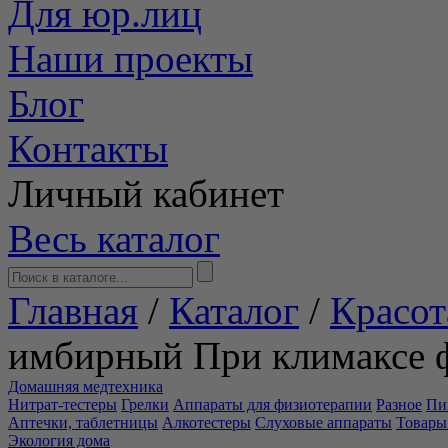
Для юр.лиц
Наши проекты
Блог
Контакты
Личный кабинет
Весь каталог
Главная
/
Каталог
/
Красот
имбирный При климаксе 
Домашняя медтехника
Нитрат-тестеры
Грелки
Аппараты для физиотерапии
Разное
Пи
Аптечки, таблетницы
Алкотестеры
Слуховые аппараты
Товары
Экология дома