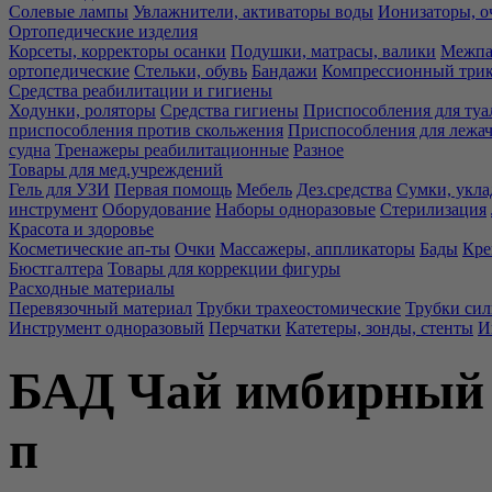
Солевые лампы
Увлажнители, активаторы воды
Ионизаторы, о
Ортопедические изделия
Корсеты, корректоры осанки
Подушки, матрасы, валики
Межпа
ортопедические
Стельки, обувь
Бандажи
Компрессионный три
Средства реабилитации и гигиены
Ходунки, роляторы
Средства гигиены
Приспособления для туа
приспособления против скольжения
Приспособления для лежа
судна
Тренажеры реабилитационные
Разное
Товары для мед.учреждений
Гель для УЗИ
Первая помощь
Мебель
Дез.средства
Сумки, укла
инструмент
Оборудование
Наборы одноразовые
Стерилизация
Красота и здоровье
Косметические ап-ты
Очки
Массажеры, аппликаторы
Бады
Кре
Бюстгалтера
Товары для коррекции фигуры
Расходные материалы
Перевязочный материал
Трубки трахеостомические
Трубки си
Инструмент одноразовый
Перчатки
Катетеры, зонды, стенты
И
БАД Чай имбирный з
п