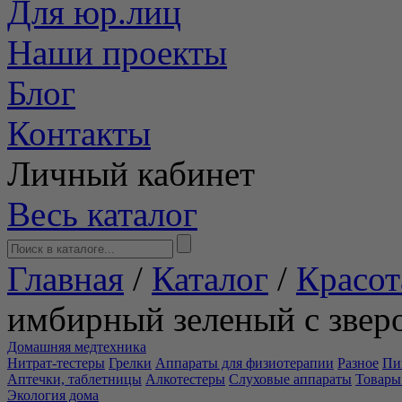
Для юр.лиц
Наши проекты
Блог
Контакты
Личный кабинет
Весь каталог
Главная
/
Каталог
/
Красот
имбирный зеленый с звер
Домашняя медтехника
Нитрат-тестеры
Грелки
Аппараты для физиотерапии
Разное
Пи
Аптечки, таблетницы
Алкотестеры
Слуховые аппараты
Товары
Экология дома