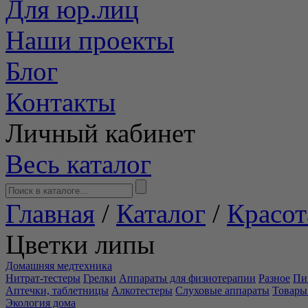
Для юр.лиц
Наши проекты
Блог
Контакты
Личный кабинет
Весь каталог
Главная
/
Каталог
/
Красот
Цветки липы
Домашняя медтехника
Нитрат-тестеры
Грелки
Аппараты для физиотерапии
Разное
Пи
Аптечки, таблетницы
Алкотестеры
Слуховые аппараты
Товары
Экология дома