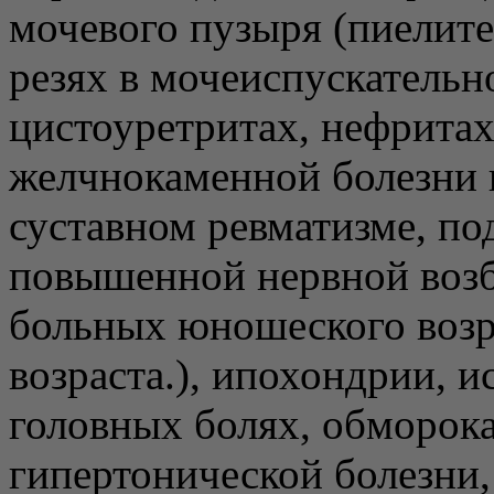
мочевого пузыря (пиелите
резях в мочеиспускательн
цистоуретритах, нефритах
желчнокаменной болезни и
суставном ревматизме, под
повышенной нервной возб
больных юношеского возр
возраста.), ипохондрии, и
головных болях, обморока
гипертонической болезни,