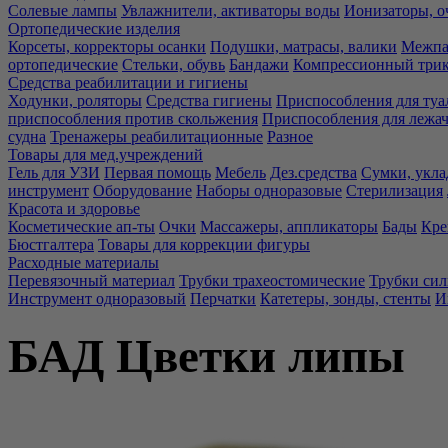
Солевые лампы
Увлажнители, активаторы воды
Ионизаторы, о
Ортопедические изделия
Корсеты, корректоры осанки
Подушки, матрасы, валики
Межпа
ортопедические
Стельки, обувь
Бандажи
Компрессионный три
Средства реабилитации и гигиены
Ходунки, роляторы
Средства гигиены
Приспособления для туа
приспособления против скольжения
Приспособления для лежа
судна
Тренажеры реабилитационные
Разное
Товары для мед.учреждений
Гель для УЗИ
Первая помощь
Мебель
Дез.средства
Сумки, укла
инструмент
Оборудование
Наборы одноразовые
Стерилизация
Красота и здоровье
Косметические ап-ты
Очки
Массажеры, аппликаторы
Бады
Кре
Бюстгалтера
Товары для коррекции фигуры
Расходные материалы
Перевязочный материал
Трубки трахеостомические
Трубки си
Инструмент одноразовый
Перчатки
Катетеры, зонды, стенты
И
БАД Цветки липы