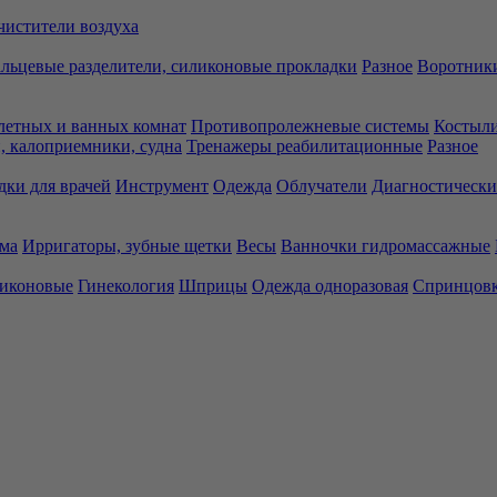
чистители воздуха
льцевые разделители, силиконовые прокладки
Разное
Воротники
летных и ванных комнат
Противопролежневые системы
Костыли
 калоприемники, судна
Тренажеры реабилитационные
Разное
дки для врачей
Инструмент
Одежда
Облучатели
Диагностически
ма
Ирригаторы, зубные щетки
Весы
Ванночки гидромассажные
ликоновые
Гинекология
Шприцы
Одежда одноразовая
Спринцов