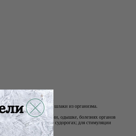
лезни, а так же выводит шлаки из организма.
давления; при стенокардии, одышке, болезнях органов
е, метеоризме, геморрое, судорогах; для стимуляции