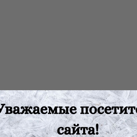
м, улучшает пищеварение. Используется при гипертонической бо
 для расширения кровеносных сосудов, снижения артериального 
ите; при цистите - как мочегонное средство; при рвоте, отрыжк
я аппетита.