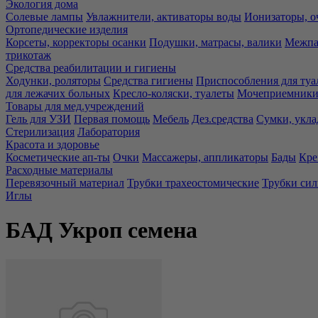
Экология дома
Солевые лампы
Увлажнители, активаторы воды
Ионизаторы, о
Ортопедические изделия
Корсеты, корректоры осанки
Подушки, матрасы, валики
Межпа
трикотаж
Средства реабилитации и гигиены
Ходунки, роляторы
Средства гигиены
Приспособления для туа
для лежачих больных
Кресло-коляски, туалеты
Мочеприемники,
Товары для мед.учреждений
Гель для УЗИ
Первая помощь
Мебель
Дез.средства
Сумки, укла
Стерилизация
Лаборатория
Красота и здоровье
Косметические ап-ты
Очки
Массажеры, аппликаторы
Бады
Кре
Расходные материалы
Перевязочный материал
Трубки трахеостомические
Трубки си
Иглы
БАД Укроп семена