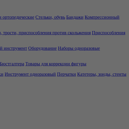
 ортопедические
Стельки, обувь
Бандажи
Компрессионный
, трости, приспособления против скольжения
Приспособления
й инструмент
Оборудование
Наборы одноразовые
Бюстгалтера
Товары для коррекции фигуры
ки
Инструмент одноразовый
Перчатки
Катетеры, зонды, стенты