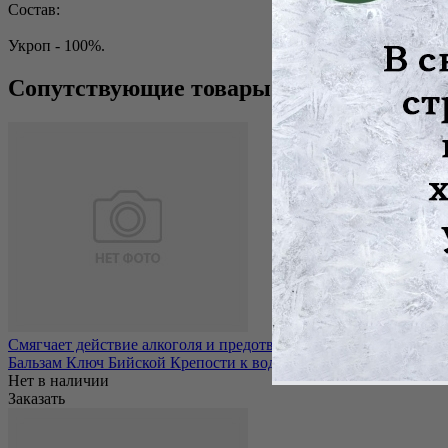
Состав:
Укроп - 100%.
Сопутствующие товары
Смягчает действие алкоголя и предотвращает похмельный синдро
Бальзам Ключ Бийской Крепости к водочке 250мл
Нет в наличии
Заказать