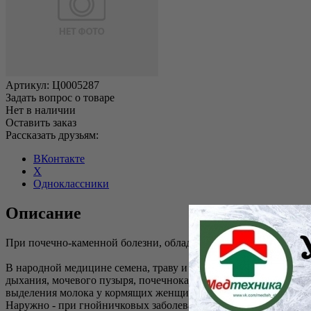
Артикул:
Ц0005287
Задать вопрос о товаре
Нет в наличии
Оставить заказ
Рассказать друзьям:
ВКонтакте
X
Одноклассники
Описание
При почечно-каменной болезни, обладает мочегонным действие
В народной медицине семена, траву и корни укропа применяют
дыхания, мочевого пузыря, почечнокаменной болезни, пиелонефр
выделения молока у кормящих женщин, а также для возбуждени
Наружно - при гнойничковых заболеваниях лица и глаз.