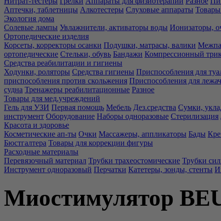
Нитрат-тестеры
Грелки
Аппараты для физиотерапии
Разное
Пи
Аптечки, таблетницы
Алкотестеры
Слуховые аппараты
Товары
Экология дома
Солевые лампы
Увлажнители, активаторы воды
Ионизаторы, о
Ортопедические изделия
Корсеты, корректоры осанки
Подушки, матрасы, валики
Межпа
ортопедические
Стельки, обувь
Бандажи
Компрессионный три
Средства реабилитации и гигиены
Ходунки, роляторы
Средства гигиены
Приспособления для туа
приспособления против скольжения
Приспособления для лежа
судна
Тренажеры реабилитационные
Разное
Товары для мед.учреждений
Гель для УЗИ
Первая помощь
Мебель
Дез.средства
Сумки, укла
инструмент
Оборудование
Наборы одноразовые
Стерилизация
Красота и здоровье
Косметические ап-ты
Очки
Массажеры, аппликаторы
Бады
Кре
Бюстгалтера
Товары для коррекции фигуры
Расходные материалы
Перевязочный материал
Трубки трахеостомические
Трубки си
Инструмент одноразовый
Перчатки
Катетеры, зонды, стенты
И
Миостимулятор BE