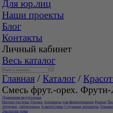
Для юр.лиц
Наши проекты
Блог
Контакты
Личный кабинет
Весь каталог
Главная
/
Каталог
/
Красот
Смесь фрут.-орех. Фрути-
Домашняя медтехника
Нитрат-тестеры
Грелки
Аппараты для физиотерапии
Разное
Пи
Аптечки, таблетницы
Алкотестеры
Слуховые аппараты
Товары
Экология дома