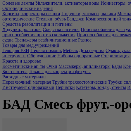
Солевые лампы
Увлажнители, активаторы воды
Ионизаторы, о
Ортопедические изделия
Корсеты, корректоры осанки
Подушки, матрасы, валики
Межпа
ортопедические
Стельки, обувь
Бандажи
Компрессионный три
Средства реабилитации и гигиены
Ходунки, роляторы
Средства гигиены
Приспособления для туа
приспособления против скольжения
Приспособления для лежа
судна
Тренажеры реабилитационные
Разное
Товары для мед.учреждений
Гель для УЗИ
Первая помощь
Мебель
Дез.средства
Сумки, укла
инструмент
Оборудование
Наборы одноразовые
Стерилизация
Красота и здоровье
Косметические ап-ты
Очки
Массажеры, аппликаторы
Бады
Кре
Бюстгалтера
Товары для коррекции фигуры
Расходные материалы
Перевязочный материал
Трубки трахеостомические
Трубки си
Инструмент одноразовый
Перчатки
Катетеры, зонды, стенты
И
БАД Смесь фрут.-ор