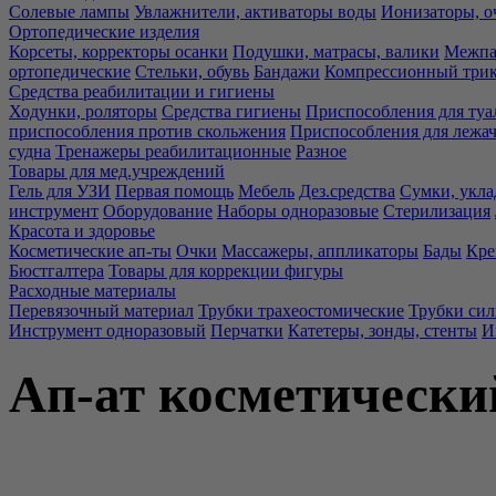
Солевые лампы
Увлажнители, активаторы воды
Ионизаторы, о
Ортопедические изделия
Корсеты, корректоры осанки
Подушки, матрасы, валики
Межпа
ортопедические
Стельки, обувь
Бандажи
Компрессионный три
Средства реабилитации и гигиены
Ходунки, роляторы
Средства гигиены
Приспособления для туа
приспособления против скольжения
Приспособления для лежа
судна
Тренажеры реабилитационные
Разное
Товары для мед.учреждений
Гель для УЗИ
Первая помощь
Мебель
Дез.средства
Сумки, укла
инструмент
Оборудование
Наборы одноразовые
Стерилизация
Красота и здоровье
Косметические ап-ты
Очки
Массажеры, аппликаторы
Бады
Кре
Бюстгалтера
Товары для коррекции фигуры
Расходные материалы
Перевязочный материал
Трубки трахеостомические
Трубки си
Инструмент одноразовый
Перчатки
Катетеры, зонды, стенты
И
Ап-ат косметически