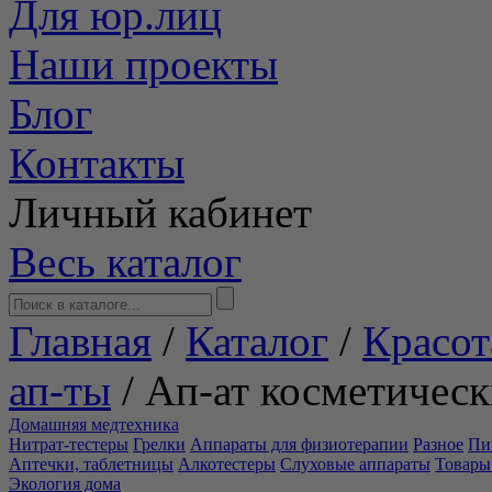
Для юр.лиц
Наши проекты
Блог
Контакты
Личный кабинет
Весь каталог
Главная
/
Каталог
/
Красот
ап-ты
/
Ап-ат косметичес
Домашняя медтехника
Нитрат-тестеры
Грелки
Аппараты для физиотерапии
Разное
Пи
Аптечки, таблетницы
Алкотестеры
Слуховые аппараты
Товары
Экология дома