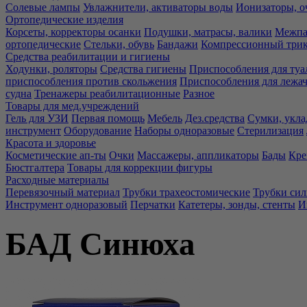
Солевые лампы
Увлажнители, активаторы воды
Ионизаторы, о
Ортопедические изделия
Корсеты, корректоры осанки
Подушки, матрасы, валики
Межпа
ортопедические
Стельки, обувь
Бандажи
Компрессионный три
Средства реабилитации и гигиены
Ходунки, роляторы
Средства гигиены
Приспособления для туа
приспособления против скольжения
Приспособления для лежа
судна
Тренажеры реабилитационные
Разное
Товары для мед.учреждений
Гель для УЗИ
Первая помощь
Мебель
Дез.средства
Сумки, укла
инструмент
Оборудование
Наборы одноразовые
Стерилизация
Красота и здоровье
Косметические ап-ты
Очки
Массажеры, аппликаторы
Бады
Кре
Бюстгалтера
Товары для коррекции фигуры
Расходные материалы
Перевязочный материал
Трубки трахеостомические
Трубки си
Инструмент одноразовый
Перчатки
Катетеры, зонды, стенты
И
БАД Синюха