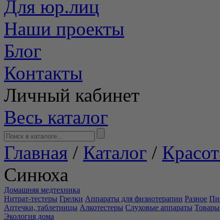
Для юр.лиц
Наши проекты
Блог
Контакты
Личный кабинет
Весь каталог
Главная
/
Каталог
/
Красот
Синюха
Домашняя медтехника
Нитрат-тестеры
Грелки
Аппараты для физиотерапии
Разное
Пи
Аптечки, таблетницы
Алкотестеры
Слуховые аппараты
Товары
Экология дома