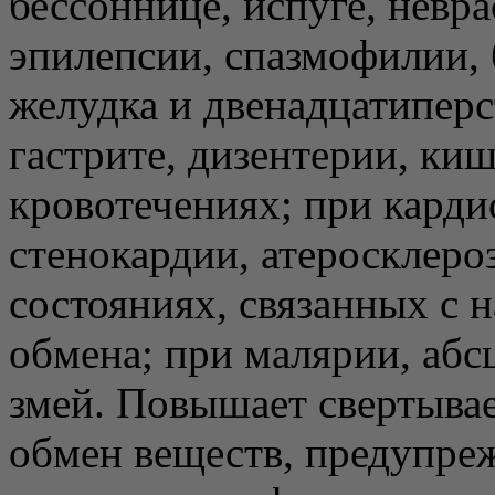
бессоннице, испуге, невра
эпилепсии, спазмофилии, 
желудка и двенадцатипер
гастрите, дизентерии, ки
кровотечениях; при карди
стенокардии, атеросклеро
состояниях, связанных с 
обмена; при малярии, абсц
змей. Повышает свертывае
обмен веществ, предупреж