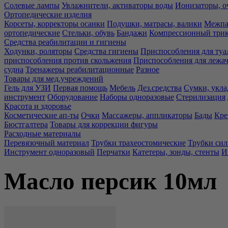
Солевые лампы
Увлажнители, активаторы воды
Ионизаторы, о
Ортопедические изделия
Корсеты, корректоры осанки
Подушки, матрасы, валики
Межпа
ортопедические
Стельки, обувь
Бандажи
Компрессионный три
Средства реабилитации и гигиены
Ходунки, роляторы
Средства гигиены
Приспособления для туа
приспособления против скольжения
Приспособления для лежа
судна
Тренажеры реабилитационные
Разное
Товары для мед.учреждений
Гель для УЗИ
Первая помощь
Мебель
Дез.средства
Сумки, укла
инструмент
Оборудование
Наборы одноразовые
Стерилизация
Красота и здоровье
Косметические ап-ты
Очки
Массажеры, аппликаторы
Бады
Кре
Бюстгалтера
Товары для коррекции фигуры
Расходные материалы
Перевязочный материал
Трубки трахеостомические
Трубки си
Инструмент одноразовый
Перчатки
Катетеры, зонды, стенты
И
Масло персик 10мл