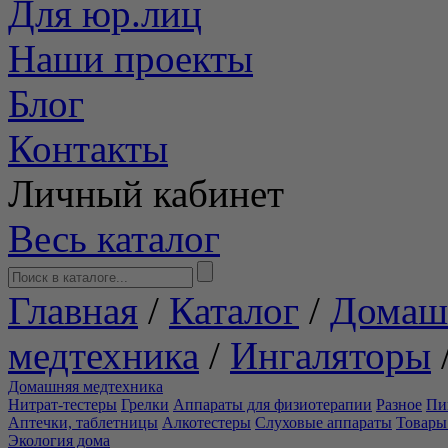
Для юр.лиц
Наши проекты
Блог
Контакты
Личный кабинет
Весь каталог
Главная
/
Каталог
/
Домаш
медтехника
/
Ингаляторы
Домашняя медтехника
Нитрат-тестеры
Грелки
Аппараты для физиотерапии
Разное
Пи
Аптечки, таблетницы
Алкотестеры
Слуховые аппараты
Товары
Экология дома