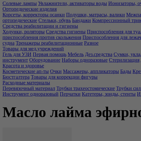
Солевые лампы
Увлажнители, активаторы воды
Ионизаторы, о
Ортопедические изделия
Корсеты, корректоры осанки
Подушки, матрасы, валики
Межпа
ортопедические
Стельки, обувь
Бандажи
Компрессионный три
Средства реабилитации и гигиены
Ходунки, роляторы
Средства гигиены
Приспособления для туа
приспособления против скольжения
Приспособления для лежа
судна
Тренажеры реабилитационные
Разное
Товары для мед.учреждений
Гель для УЗИ
Первая помощь
Мебель
Дез.средства
Сумки, укла
инструмент
Оборудование
Наборы одноразовые
Стерилизация
Красота и здоровье
Косметические ап-ты
Очки
Массажеры, аппликаторы
Бады
Кре
Бюстгалтера
Товары для коррекции фигуры
Расходные материалы
Перевязочный материал
Трубки трахеостомические
Трубки си
Инструмент одноразовый
Перчатки
Катетеры, зонды, стенты
И
Масло лайма эфирн