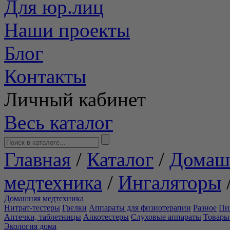
Для юр.лиц
Наши проекты
Блог
Контакты
Личный кабинет
Весь каталог
Главная
/
Каталог
/
Домаш
медтехника
/
Ингаляторы
Домашняя медтехника
Нитрат-тестеры
Грелки
Аппараты для физиотерапии
Разное
Пи
Аптечки, таблетницы
Алкотестеры
Слуховые аппараты
Товары
Экология дома