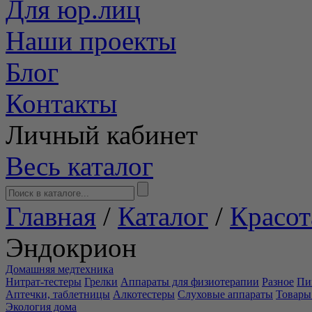
Для юр.лиц
Наши проекты
Блог
Контакты
Личный кабинет
Весь каталог
Главная
/
Каталог
/
Красот
Эндокрион
Домашняя медтехника
Нитрат-тестеры
Грелки
Аппараты для физиотерапии
Разное
Пи
Аптечки, таблетницы
Алкотестеры
Слуховые аппараты
Товары
Экология дома