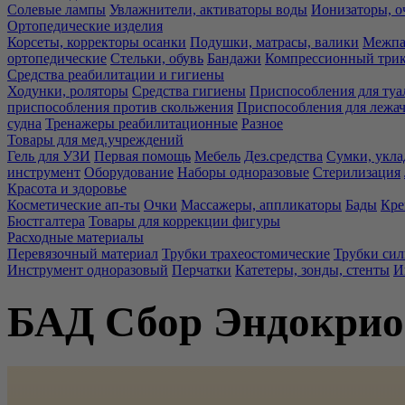
Солевые лампы
Увлажнители, активаторы воды
Ионизаторы, о
Ортопедические изделия
Корсеты, корректоры осанки
Подушки, матрасы, валики
Межпа
ортопедические
Стельки, обувь
Бандажи
Компрессионный три
Средства реабилитации и гигиены
Ходунки, роляторы
Средства гигиены
Приспособления для туа
приспособления против скольжения
Приспособления для лежа
судна
Тренажеры реабилитационные
Разное
Товары для мед.учреждений
Гель для УЗИ
Первая помощь
Мебель
Дез.средства
Сумки, укла
инструмент
Оборудование
Наборы одноразовые
Стерилизация
Красота и здоровье
Косметические ап-ты
Очки
Массажеры, аппликаторы
Бады
Кре
Бюстгалтера
Товары для коррекции фигуры
Расходные материалы
Перевязочный материал
Трубки трахеостомические
Трубки си
Инструмент одноразовый
Перчатки
Катетеры, зонды, стенты
И
БАД Сбор Эндокри