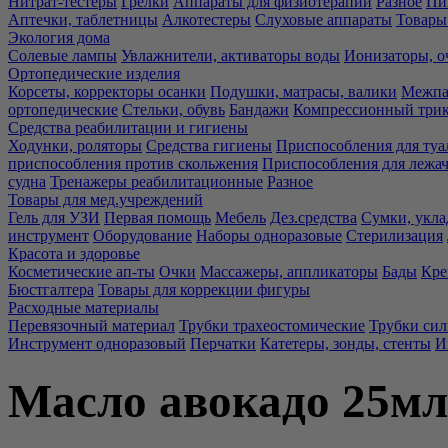
Нитрат-тестеры
Грелки
Аппараты для физиотерапии
Разное
Пи
Аптечки, таблетницы
Алкотестеры
Слуховые аппараты
Товары
Экология дома
Солевые лампы
Увлажнители, активаторы воды
Ионизаторы, о
Ортопедические изделия
Корсеты, корректоры осанки
Подушки, матрасы, валики
Межпа
ортопедические
Стельки, обувь
Бандажи
Компрессионный три
Средства реабилитации и гигиены
Ходунки, роляторы
Средства гигиены
Приспособления для туа
приспособления против скольжения
Приспособления для лежа
судна
Тренажеры реабилитационные
Разное
Товары для мед.учреждений
Гель для УЗИ
Первая помощь
Мебель
Дез.средства
Сумки, укла
инструмент
Оборудование
Наборы одноразовые
Стерилизация
Красота и здоровье
Косметические ап-ты
Очки
Массажеры, аппликаторы
Бады
Кре
Бюстгалтера
Товары для коррекции фигуры
Расходные материалы
Перевязочный материал
Трубки трахеостомические
Трубки си
Инструмент одноразовый
Перчатки
Катетеры, зонды, стенты
И
Масло авокадо 25мл.