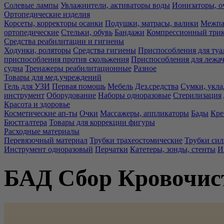
Солевые лампы
Увлажнители, активаторы воды
Ионизаторы, о
Ортопедические изделия
Корсеты, корректоры осанки
Подушки, матрасы, валики
Межпа
ортопедические
Стельки, обувь
Бандажи
Компрессионный три
Средства реабилитации и гигиены
Ходунки, роляторы
Средства гигиены
Приспособления для туа
приспособления против скольжения
Приспособления для лежа
судна
Тренажеры реабилитационные
Разное
Товары для мед.учреждений
Гель для УЗИ
Первая помощь
Мебель
Дез.средства
Сумки, укла
инструмент
Оборудование
Наборы одноразовые
Стерилизация
Красота и здоровье
Косметические ап-ты
Очки
Массажеры, аппликаторы
Бады
Кре
Бюстгалтера
Товары для коррекции фигуры
Расходные материалы
Перевязочный материал
Трубки трахеостомические
Трубки си
Инструмент одноразовый
Перчатки
Катетеры, зонды, стенты
И
БАД Сбор Кровочис