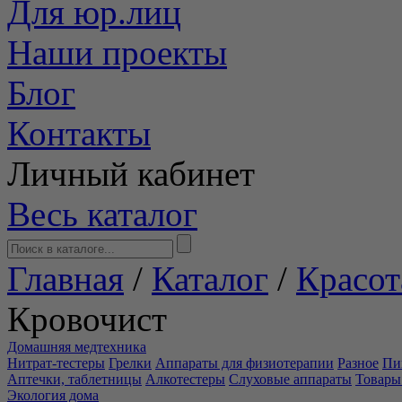
Для юр.лиц
Наши проекты
Блог
Контакты
Личный кабинет
Весь каталог
Главная
/
Каталог
/
Красот
Кровочист
Домашняя медтехника
Нитрат-тестеры
Грелки
Аппараты для физиотерапии
Разное
Пи
Аптечки, таблетницы
Алкотестеры
Слуховые аппараты
Товары
Экология дома