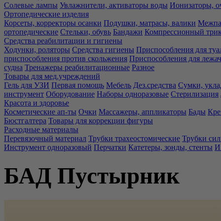
Солевые лампы
Увлажнители, активаторы воды
Ионизаторы, о
Ортопедические изделия
Корсеты, корректоры осанки
Подушки, матрасы, валики
Межпа
ортопедические
Стельки, обувь
Бандажи
Компрессионный три
Средства реабилитации и гигиены
Ходунки, роляторы
Средства гигиены
Приспособления для туа
приспособления против скольжения
Приспособления для лежа
судна
Тренажеры реабилитационные
Разное
Товары для мед.учреждений
Гель для УЗИ
Первая помощь
Мебель
Дез.средства
Сумки, укла
инструмент
Оборудование
Наборы одноразовые
Стерилизация
Красота и здоровье
Косметические ап-ты
Очки
Массажеры, аппликаторы
Бады
Кре
Бюстгалтера
Товары для коррекции фигуры
Расходные материалы
Перевязочный материал
Трубки трахеостомические
Трубки си
Инструмент одноразовый
Перчатки
Катетеры, зонды, стенты
И
БАД Пустырник