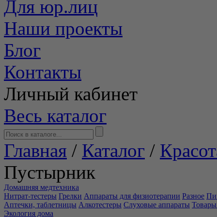
Для юр.лиц
Наши проекты
Блог
Контакты
Личный кабинет
Весь каталог
Главная
/
Каталог
/
Красот
Пустырник
Домашняя медтехника
Нитрат-тестеры
Грелки
Аппараты для физиотерапии
Разное
Пи
Аптечки, таблетницы
Алкотестеры
Слуховые аппараты
Товары
Экология дома