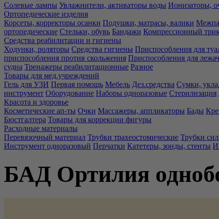
Солевые лампы
Увлажнители, активаторы воды
Ионизаторы, о
Ортопедические изделия
Корсеты, корректоры осанки
Подушки, матрасы, валики
Межпа
ортопедические
Стельки, обувь
Бандажи
Компрессионный три
Средства реабилитации и гигиены
Ходунки, роляторы
Средства гигиены
Приспособления для туа
приспособления против скольжения
Приспособления для лежа
судна
Тренажеры реабилитационные
Разное
Товары для мед.учреждений
Гель для УЗИ
Первая помощь
Мебель
Дез.средства
Сумки, укла
инструмент
Оборудование
Наборы одноразовые
Стерилизация
Красота и здоровье
Косметические ап-ты
Очки
Массажеры, аппликаторы
Бады
Кре
Бюстгалтера
Товары для коррекции фигуры
Расходные материалы
Перевязочный материал
Трубки трахеостомические
Трубки си
Инструмент одноразовый
Перчатки
Катетеры, зонды, стенты
И
БАД Ортилия одноб