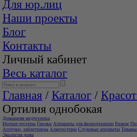
Для юр.лиц
Наши проекты
Блог
Контакты
Личный кабинет
Весь каталог
Главная
/
Каталог
/
Красот
Ортилия однобокая
Домашняя медтехника
Нитрат-тестеры
Грелки
Аппараты для физиотерапии
Разное
Пи
Аптечки, таблетницы
Алкотестеры
Слуховые аппараты
Товары
Экология дома