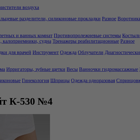
чистители воздуха
льцевые разделители, силиконовые прокладки
Разное
Воротники
летных и ванных комнат
Противопролежневые системы
Костыли
 калоприемники, судна
Тренажеры реабилитационные
Разное
дки для врачей
Инструмент
Одежда
Облучатели
Диагностически
ма
Ирригаторы, зубные щетки
Весы
Ванночки гидромассажные
ликоновые
Гинекология
Шприцы
Одежда одноразовая
Спринцов
йт К-530 №4