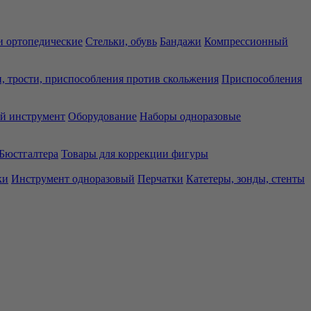
 ортопедические
Стельки, обувь
Бандажи
Компрессионный
, трости, приспособления против скольжения
Приспособления
й инструмент
Оборудование
Наборы одноразовые
Бюстгалтера
Товары для коррекции фигуры
ки
Инструмент одноразовый
Перчатки
Катетеры, зонды, стенты