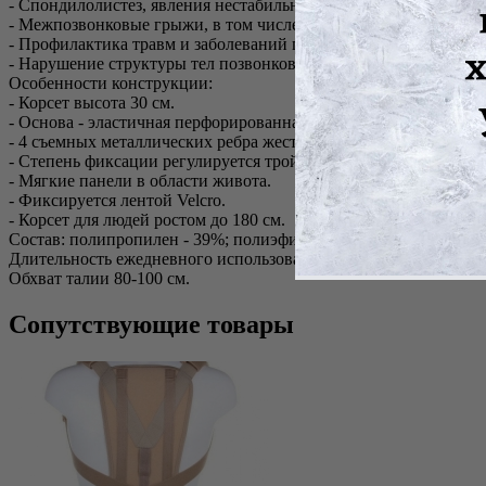
- Спондилолистез, явления нестабильности в грудопоясничном
- Межпозвонковые грыжи, в том числе осложненные невролог
- Профилактика травм и заболеваний поясничного отдела позв
- Нарушение структуры тел позвонков в результате опухолевого
Особенности конструкции:
- Корсет высота 30 см.
- Основа - эластичная перфорированная бандажная лента.
- 4 съемных металлических ребра жесткости.
- Степень фиксации регулируется тройной эластичной стяжкой
- Мягкие панели в области живота.
- Фиксируется лентой Velcro.
- Корсет для людей ростом до 180 см.
Состав: полипропилен - 39%; полиэфир - 18%; латекс - 33%; хл
Длительность ежедневного использования определяется лечащи
Обхват талии 80-100 см.
Сопутствующие товары