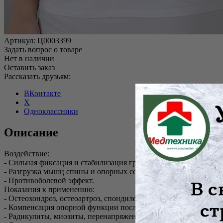
Артикул:
Ц0003399
Задать вопрос о товаре
Нет в наличии
Оставить заказ
Рассказать друзьям:
ВКонтакте
X
Одноклассники
Описание
Воздействие:
- Сильная фиксация и стабилизация грудопоясничного и поясн
- Разгрузка мышц спины и опорных сегментов позвоночника.
- Противоболевой эффект.
Показания к применению:
- Остеохондроз, остеоартроз, спондилез.
- Компенсация опорной функции после операций и травм в гру
- Радикулиты, миозиты, перенапряжения мышц поясницы.