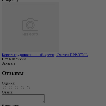
Корсет грудопоясничный-крестц. Экотен ПРР-37У L
Нет в наличии
Заказать
Отзывы
Оценка:
Отзыв:
Ваше имя: