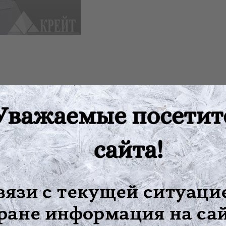
ично-крестцового отдела позвоночника.
допоясничной области.