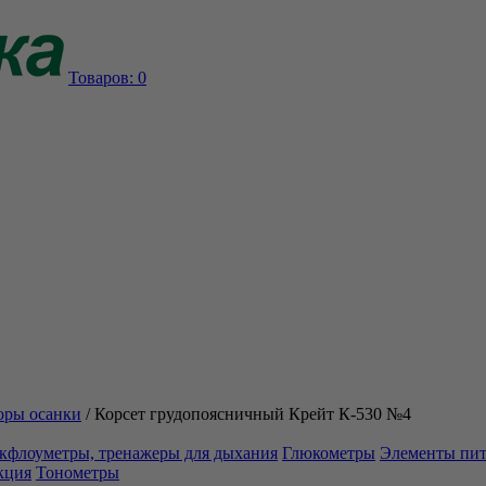
Товаров:
0
оры осанки
/
Корсет грудопоясничный Крейт К-530 №4
кфлоуметры, тренажеры для дыхания
Глюкометры
Элементы пи
кция
Тонометры