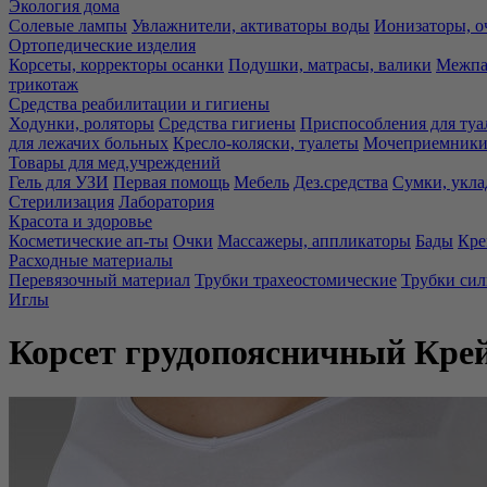
Экология дома
Солевые лампы
Увлажнители, активаторы воды
Ионизаторы, о
Ортопедические изделия
Корсеты, корректоры осанки
Подушки, матрасы, валики
Межпа
трикотаж
Средства реабилитации и гигиены
Ходунки, роляторы
Средства гигиены
Приспособления для туа
для лежачих больных
Кресло-коляски, туалеты
Мочеприемники,
Товары для мед.учреждений
Гель для УЗИ
Первая помощь
Мебель
Дез.средства
Сумки, укла
Стерилизация
Лаборатория
Красота и здоровье
Косметические ап-ты
Очки
Массажеры, аппликаторы
Бады
Кре
Расходные материалы
Перевязочный материал
Трубки трахеостомические
Трубки си
Иглы
Корсет грудопоясничный Кре