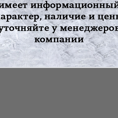
 отделе позвоночника.
ическими проявлениями.
оночника при физических нагрузках.
, туберкулезного и других процессов.
.
опок - 10%.
м врачом, но не должна превышать 8 часов.