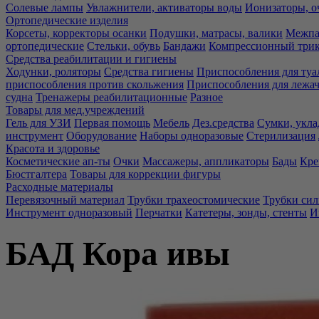
Солевые лампы
Увлажнители, активаторы воды
Ионизаторы, о
Ортопедические изделия
Корсеты, корректоры осанки
Подушки, матрасы, валики
Межпа
ортопедические
Стельки, обувь
Бандажи
Компрессионный три
Средства реабилитации и гигиены
Ходунки, роляторы
Средства гигиены
Приспособления для туа
приспособления против скольжения
Приспособления для лежа
судна
Тренажеры реабилитационные
Разное
Товары для мед.учреждений
Гель для УЗИ
Первая помощь
Мебель
Дез.средства
Сумки, укла
инструмент
Оборудование
Наборы одноразовые
Стерилизация
Красота и здоровье
Косметические ап-ты
Очки
Массажеры, аппликаторы
Бады
Кре
Бюстгалтера
Товары для коррекции фигуры
Расходные материалы
Перевязочный материал
Трубки трахеостомические
Трубки си
Инструмент одноразовый
Перчатки
Катетеры, зонды, стенты
И
БАД Кора ивы