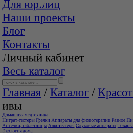
Для юр.лиц
Наши проекты
Блог
Контакты
Личный кабинет
Весь каталог
Главная
/
Каталог
/
Красот
ивы
Домашняя медтехника
Нитрат-тестеры
Грелки
Аппараты для физиотерапии
Разное
Пи
Аптечки, таблетницы
Алкотестеры
Слуховые аппараты
Товары
Экология дома