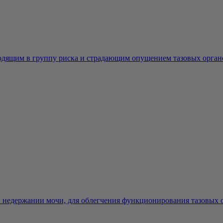
дящим в группу риска и страдающим опущением тазовых органов
недержании мочи, для облегчения функционирования тазовых ор