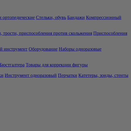
 ортопедические
Стельки, обувь
Бандажи
Компрессионный
, трости, приспособления против скольжения
Приспособления
й инструмент
Оборудование
Наборы одноразовые
Бюстгалтера
Товары для коррекции фигуры
ки
Инструмент одноразовый
Перчатки
Катетеры, зонды, стенты