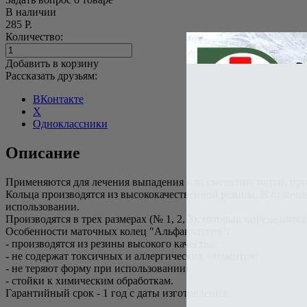
В наличии
285 Р.
Количество:
Добавить в корзину
Рассказать друзьям:
ВКонтакте
X
Одноклассники
Описание
Применяются для лечения выпадения или смещения матки, при
Кольца производятся из высококачественной резины. В отличи
использовании.
Производятся в трех размерах (№ 1, 2, 3), который определяет
Особенности маточных колец "Альфапластик":
- производятся из резины высокого качества;
- не содержат токсичных и аллергических элементов;
- не теряют форму при использовании;
- стойки к химическим обработкам.
Гарантийный срок - 1 год с даты изготовления.