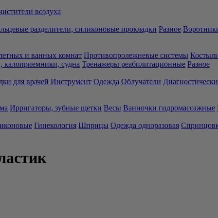
чистители воздуха
льцевые разделители, силиконовые прокладки
Разное
Воротники
летных и ванных комнат
Противопролежневые системы
Костыли
 калоприемники, судна
Тренажеры реабилитационные
Разное
дки для врачей
Инструмент
Одежда
Облучатели
Диагностически
ма
Ирригаторы, зубные щетки
Весы
Ванночки гидромассажные
ликоновые
Гинекология
Шприцы
Одежда одноразовая
Спринцов
ластик