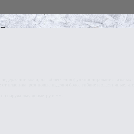
 недержании мочи, для облегчения функционирования тазовых 
е от пластика, резиновые изделия более гибкие и эластичные, 
ся по наружному диаметру в мм.