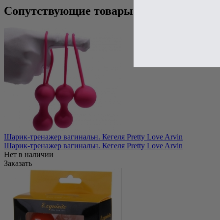
Сопутствующие товары
Шарик-тренажер вагинальн. Кегеля Pretty Love Arvin
Шарик-тренажер вагинальн. Кегеля Pretty Love Arvin
Нет в наличии
Заказать