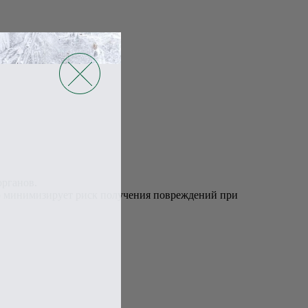
органов.
что минимизирует риск получения повреждений при