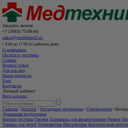
Заказать звонок
+7 (3843) 73-88-84
zakaz@medshop42.ru
с 9:00 до 17:00 по рабочим дням
О компании
Оплата и доставка
Сервис
Вопрос-ответ
Для юр.лиц
Наши проекты
Блог
Контакты
Личный кабинет
Весь каталог
Главная
/
Каталог
/
Расходные материалы
/
Гинекология
/
Кольц
Домашняя медтехника
Нитрат-тестеры
Грелки
Аппараты для физиотерапии
Разное
Пи
Товары для детей
Термометры
Ингаляторы
Кислородная проду