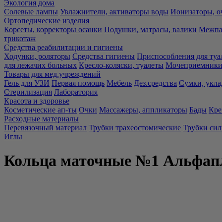
Экология дома
Солевые лампы
Увлажнители, активаторы воды
Ионизаторы, о
Ортопедические изделия
Корсеты, корректоры осанки
Подушки, матрасы, валики
Межпа
трикотаж
Средства реабилитации и гигиены
Ходунки, роляторы
Средства гигиены
Приспособления для туа
для лежачих больных
Кресло-коляски, туалеты
Мочеприемники,
Товары для мед.учреждений
Гель для УЗИ
Первая помощь
Мебель
Дез.средства
Сумки, укла
Стерилизация
Лаборатория
Красота и здоровье
Косметические ап-ты
Очки
Массажеры, аппликаторы
Бады
Кре
Расходные материалы
Перевязочный материал
Трубки трахеостомические
Трубки си
Иглы
Кольца маточные №1 Альфап