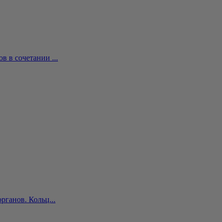
 в сочетании ...
ганов. Кольц...