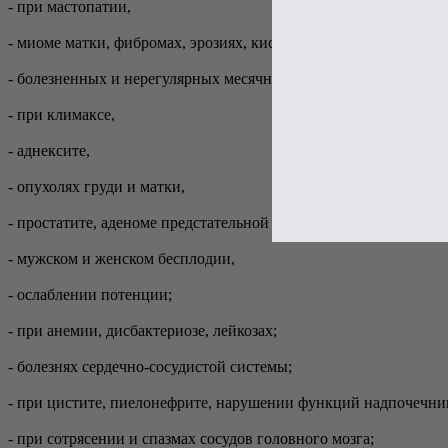
- при мастопатии,
- миоме матки, фибромах, эрозиях, кистах, полипах, эндометри
- болезненных и нерегулярных месячных циклах;
- при климаксе,
- аднексите,
- опухолях груди и матки,
- простатите, аденоме предстательной железы,
- мужском и женском бесплодии,
- ослаблении потенции;
- при анемии, дисбактериозе, лейкозах;
- болезнях сердечно-сосудистой системы;
- при цистите, пиелонефрите, нарушении функций надпочечник
- при сотрясении и спазмах сосудов головного мозга;