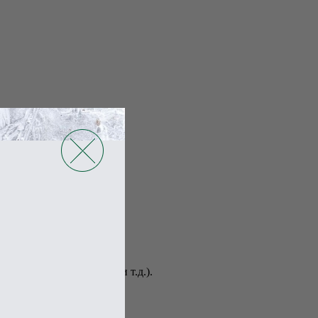
т, эрозия шейки матки и т.д.).