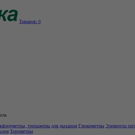
Товаров:
0
ола
кфлоуметры, тренажеры для дыхания
Глюкометры
Элементы пи
кция
Тонометры