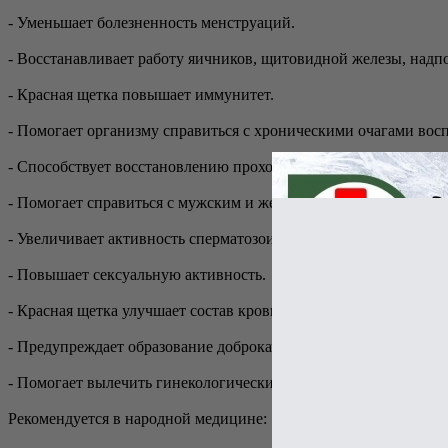
- Уменьшает болезненность менструаций.
- Восстанавливает работу яичников, щитовидной железы, надп
- Красная щетка повышает иммунитет.
- Помогает организму справиться с хроническими очагами вос
- Способствует восстановлению проходимости маточных труб.
- Помогает справиться с мужским и женским бесплодием.
- Увеличивает активность сперматозоидов и выработку спермы
- Повышает сексуальную активность.
- Красная щетка улучшает состав крови.
- Предупреждает образование доброкачественных и злокачеств
- Помогает вылечить гинекологические заболевания (кисты, пол
Рекомендуется в народной медицине: