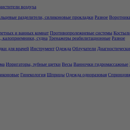
чистители воздуха
льцевые разделители, силиконовые прокладки
Разное
Воротники
летных и ванных комнат
Противопролежневые системы
Костыли
 калоприемники, судна
Тренажеры реабилитационные
Разное
дки для врачей
Инструмент
Одежда
Облучатели
Диагностически
ма
Ирригаторы, зубные щетки
Весы
Ванночки гидромассажные
ликоновые
Гинекология
Шприцы
Одежда одноразовая
Спринцов