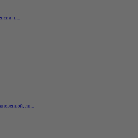
сии, н...
новенной, ли...