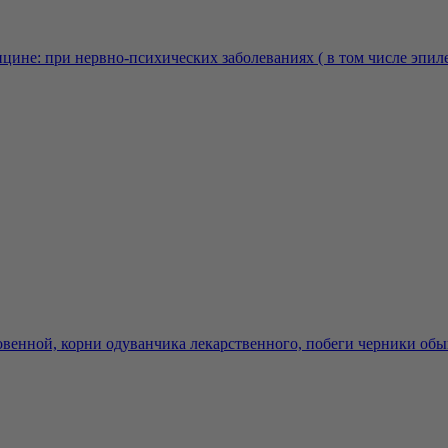
цине: при нервно-психических заболеваниях ( в том числе эпилеп
венной, корни одуванчика лекарственного, побеги черники обык