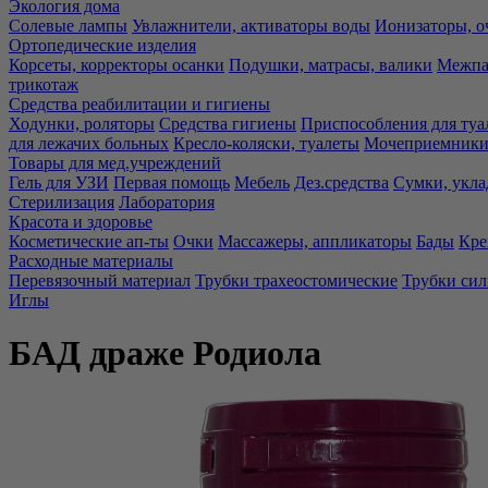
Экология дома
Солевые лампы
Увлажнители, активаторы воды
Ионизаторы, о
Ортопедические изделия
Корсеты, корректоры осанки
Подушки, матрасы, валики
Межпа
трикотаж
Средства реабилитации и гигиены
Ходунки, роляторы
Средства гигиены
Приспособления для туа
для лежачих больных
Кресло-коляски, туалеты
Мочеприемники,
Товары для мед.учреждений
Гель для УЗИ
Первая помощь
Мебель
Дез.средства
Сумки, укла
Стерилизация
Лаборатория
Красота и здоровье
Косметические ап-ты
Очки
Массажеры, аппликаторы
Бады
Кре
Расходные материалы
Перевязочный материал
Трубки трахеостомические
Трубки си
Иглы
БАД драже Родиола