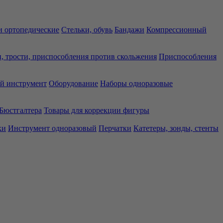
 ортопедические
Стельки, обувь
Бандажи
Компрессионный
, трости, приспособления против скольжения
Приспособления
й инструмент
Оборудование
Наборы одноразовые
Бюстгалтера
Товары для коррекции фигуры
ки
Инструмент одноразовый
Перчатки
Катетеры, зонды, стенты