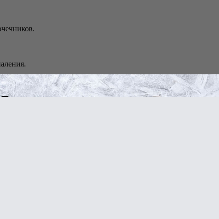
очечников.
паления.
.
енных новообразований.
ипы, миома, эндометриоз, кистоз и поликистоз яичников, аднекси