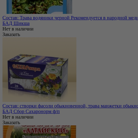
Состав: Трава водяники черной Рекомендуется в народной меди
БАД Шикша
Нет в наличии
Заказать
Состав: створки фасоли обыкновенной, трава манжетки обыкно
БАД Сбор Сахаронорм ф/п
Нет в наличии
Заказать