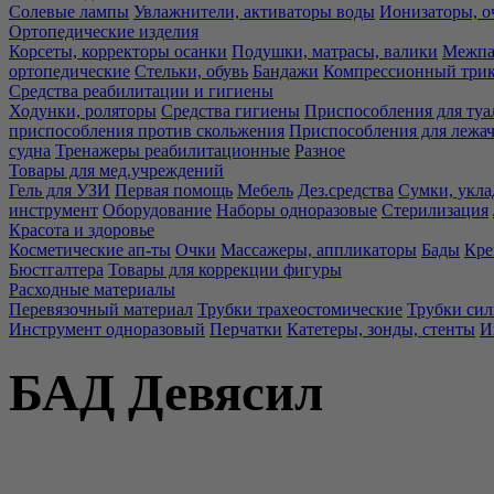
Солевые лампы
Увлажнители, активаторы воды
Ионизаторы, о
Ортопедические изделия
Корсеты, корректоры осанки
Подушки, матрасы, валики
Межпа
ортопедические
Стельки, обувь
Бандажи
Компрессионный три
Средства реабилитации и гигиены
Ходунки, роляторы
Средства гигиены
Приспособления для туа
приспособления против скольжения
Приспособления для лежа
судна
Тренажеры реабилитационные
Разное
Товары для мед.учреждений
Гель для УЗИ
Первая помощь
Мебель
Дез.средства
Сумки, укла
инструмент
Оборудование
Наборы одноразовые
Стерилизация
Красота и здоровье
Косметические ап-ты
Очки
Массажеры, аппликаторы
Бады
Кре
Бюстгалтера
Товары для коррекции фигуры
Расходные материалы
Перевязочный материал
Трубки трахеостомические
Трубки си
Инструмент одноразовый
Перчатки
Катетеры, зонды, стенты
И
БАД Девясил