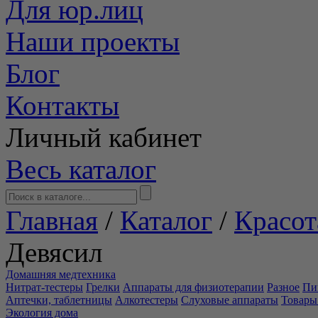
Для юр.лиц
Наши проекты
Блог
Контакты
Личный кабинет
Весь каталог
Главная
/
Каталог
/
Красот
Девясил
Домашняя медтехника
Нитрат-тестеры
Грелки
Аппараты для физиотерапии
Разное
Пи
Аптечки, таблетницы
Алкотестеры
Слуховые аппараты
Товары
Экология дома