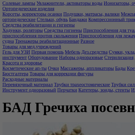
Солевые лампы
Увлажнители, активаторы воды
Ионизаторы, о
Ортопедические изделия
Корсеты, корректоры осанки
Подушки, матрасы, валики
Межпа
ортопедические
Стельки, обувь
Бандажи
Компрессионный три
Средства реабилитации и гигиены
Ходунки, роляторы
Средства гигиены
Приспособления для туа
приспособления против скольжения
Приспособления для лежа
судна
Тренажеры реабилитационные
Разное
Товары для мед.учреждений
Гель для УЗИ
Первая помощь
Мебель
Дез.средства
Сумки, укла
инструмент
Оборудование
Наборы одноразовые
Стерилизация
Красота и здоровье
Косметические ап-ты
Очки
Массажеры, аппликаторы
Бады
Кре
Бюстгалтера
Товары для коррекции фигуры
Расходные материалы
Перевязочный материал
Трубки трахеостомические
Трубки си
Инструмент одноразовый
Перчатки
Катетеры, зонды, стенты
И
БАД Гречиха посев