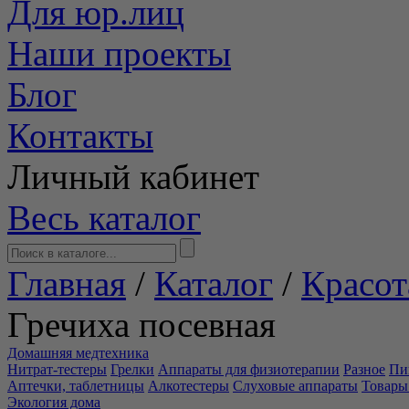
Для юр.лиц
Наши проекты
Блог
Контакты
Личный кабинет
Весь каталог
Главная
/
Каталог
/
Красот
Гречиха посевная
Домашняя медтехника
Нитрат-тестеры
Грелки
Аппараты для физиотерапии
Разное
Пи
Аптечки, таблетницы
Алкотестеры
Слуховые аппараты
Товары
Экология дома