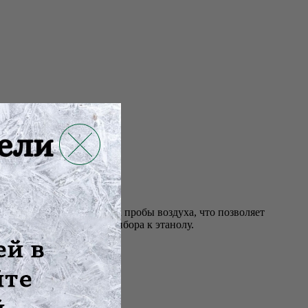
енный насос для отбора пробы воздуха, что позволяет
ь и избирательность прибора к этанолу.