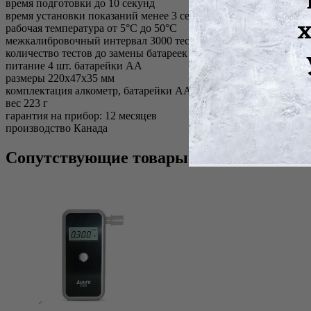
время подготовки до 10 секунд
время установки показаний менее 3 секунд
рабочая температура от 5°С до 50°С
межкалибровочный интервал 3000 тестов или раз в 12 месяцев
количество тестов до замены батареек до 5000 тестов
питание 4 шт. батарейки АА
размеры 220х47х35 мм
комплектация алкометр, батарейки АА - 4 шт., чехол, инструкц
вес 223 г
гарантия на прибор: 12 месяцев
производство Канада
Сопутствующие товары