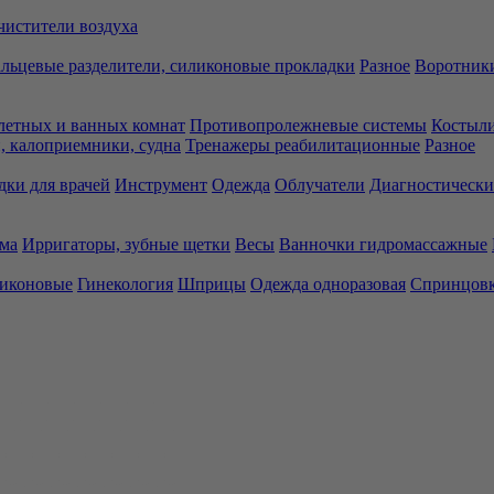
чистители воздуха
льцевые разделители, силиконовые прокладки
Разное
Воротники
летных и ванных комнат
Противопролежневые системы
Костыли
 калоприемники, судна
Тренажеры реабилитационные
Разное
дки для врачей
Инструмент
Одежда
Облучатели
Диагностически
ма
Ирригаторы, зубные щетки
Весы
Ванночки гидромассажные
ликоновые
Гинекология
Шприцы
Одежда одноразовая
Спринцов