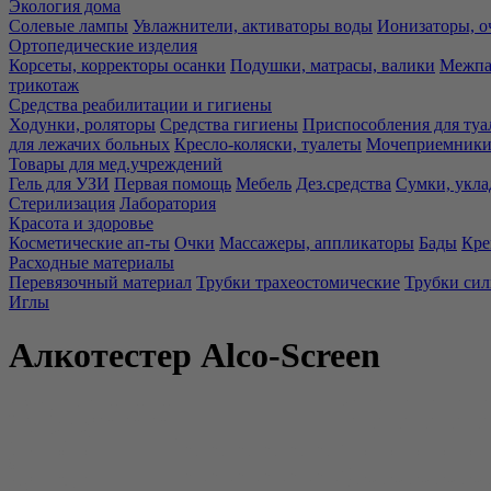
Экология дома
Солевые лампы
Увлажнители, активаторы воды
Ионизаторы, о
Ортопедические изделия
Корсеты, корректоры осанки
Подушки, матрасы, валики
Межпа
трикотаж
Средства реабилитации и гигиены
Ходунки, роляторы
Средства гигиены
Приспособления для туа
для лежачих больных
Кресло-коляски, туалеты
Мочеприемники,
Товары для мед.учреждений
Гель для УЗИ
Первая помощь
Мебель
Дез.средства
Сумки, укла
Стерилизация
Лаборатория
Красота и здоровье
Косметические ап-ты
Очки
Массажеры, аппликаторы
Бады
Кре
Расходные материалы
Перевязочный материал
Трубки трахеостомические
Трубки си
Иглы
Алкотестер Аlco-Screen