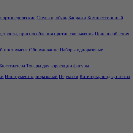
 ортопедические
Стельки, обувь
Бандажи
Компрессионный
, трости, приспособления против скольжения
Приспособления
й инструмент
Оборудование
Наборы одноразовые
Бюстгалтера
Товары для коррекции фигуры
ки
Инструмент одноразовый
Перчатки
Катетеры, зонды, стенты