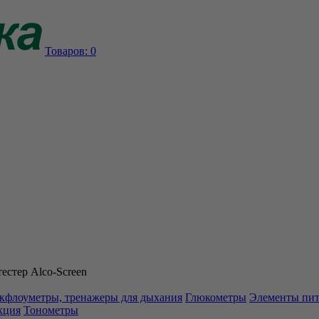
Товаров:
0
естер Аlco-Screen
кфлоуметры, тренажеры для дыхания
Глюкометры
Элементы пи
кция
Тонометры