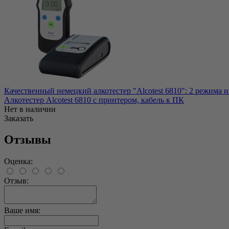
Качественный немецкий алкотестер "Alcotest 6810": 2 режима из
Алкотестер Alcotest 6810 с принтером, кабель к ПК
Нет в наличии
Заказать
Отзывы
Оценка:
Отзыв:
Ваше имя: