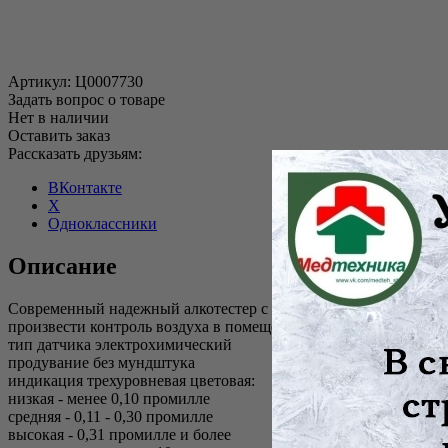
Артикул:
Ц0007730
Задать вопрос о товаре
Нет в наличии
Оставить заказ
Рассказать друзьям:
ВКонтакте
X
Одноклассники
Описание
Современный надежный алкотестер с электрохимическим сенсо
произвести контроль воздуха в помещении. Применением элект
тип датчика электрохимический
продувание без мундштука
индикация трехуровневая цветовая:
низкая - менее 0,10 промилле
средняя - 0,11 - 0,30 промилле
высокая - 0,31 промилле и более