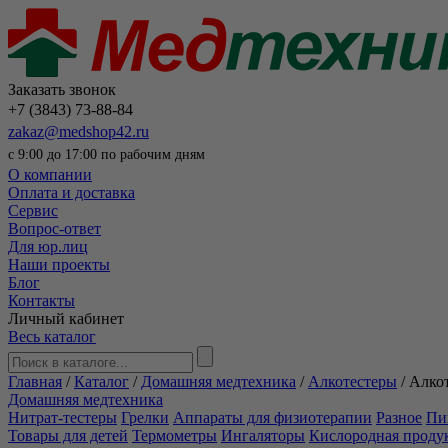
Заказать звонок
+7 (3843) 73-88-84
zakaz@medshop42.ru
с 9:00 до 17:00 по рабочим дням
О компании
Оплата и доставка
Сервис
Вопрос-ответ
Для юр.лиц
Наши проекты
Блог
Контакты
Личный кабинет
Весь каталог
Главная
/
Каталог
/
Домашняя медтехника
/
Алкотестеры
/
Алкот
Домашняя медтехника
Нитрат-тестеры
Грелки
Аппараты для физиотерапии
Разное
Пи
Товары для детей
Термометры
Ингаляторы
Кислородная проду