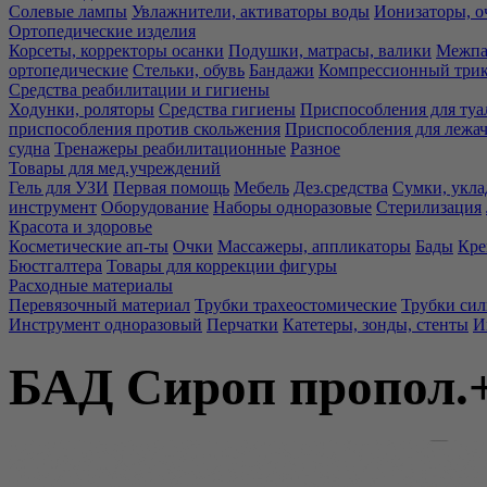
Солевые лампы
Увлажнители, активаторы воды
Ионизаторы, о
Ортопедические изделия
Корсеты, корректоры осанки
Подушки, матрасы, валики
Межпа
ортопедические
Стельки, обувь
Бандажи
Компрессионный три
Средства реабилитации и гигиены
Ходунки, роляторы
Средства гигиены
Приспособления для туа
приспособления против скольжения
Приспособления для лежа
судна
Тренажеры реабилитационные
Разное
Товары для мед.учреждений
Гель для УЗИ
Первая помощь
Мебель
Дез.средства
Сумки, укла
инструмент
Оборудование
Наборы одноразовые
Стерилизация
Красота и здоровье
Косметические ап-ты
Очки
Массажеры, аппликаторы
Бады
Кре
Бюстгалтера
Товары для коррекции фигуры
Расходные материалы
Перевязочный материал
Трубки трахеостомические
Трубки си
Инструмент одноразовый
Перчатки
Катетеры, зонды, стенты
И
БАД Сироп пропол.