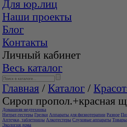
Для юр.лиц
Наши проекты
Блог
Контакты
Личный кабинет
Весь каталог
Главная
/
Каталог
/
Красот
Сироп пропол.+красная щ
Домашняя медтехника
Нитрат-тестеры
Грелки
Аппараты для физиотерапии
Разное
Пи
Аптечки, таблетницы
Алкотестеры
Слуховые аппараты
Товары
Экология дома