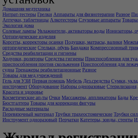
Домашняя медтехника
Нитрат-тестеры
Грелки
Аппараты для физиотерапии
Разное
Пи
Аптечки, таблетницы
Алкотестеры
Слуховые аппараты
Товары
Экология дома
Солевые лампы
Увлажнители, активаторы воды
Ионизаторы, о
Ортопедические изделия
Корсеты, корректоры осанки
Подушки, матрасы, валики
Межпа
ортопедические
Стельки, обувь
Бандажи
Компрессионный три
Средства реабилитации и гигиены
Ходунки, роляторы
Средства гигиены
Приспособления для туа
приспособления против скольжения
Приспособления для лежа
судна
Тренажеры реабилитационные
Разное
Товары для мед.учреждений
Гель для УЗИ
Первая помощь
Мебель
Дез.средства
Сумки, укла
инструмент
Оборудование
Наборы одноразовые
Стерилизация
Красота и здоровье
Косметические ап-ты
Очки
Массажеры, аппликаторы
Бады
Кре
Бюстгалтера
Товары для коррекции фигуры
Расходные материалы
Перевязочный материал
Трубки трахеостомические
Трубки си
Инструмент одноразовый
Перчатки
Катетеры, зонды, стенты
И
Журнал регистрации