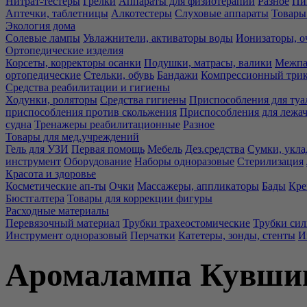
Нитрат-тестеры
Грелки
Аппараты для физиотерапии
Разное
Пи
Аптечки, таблетницы
Алкотестеры
Слуховые аппараты
Товары
Экология дома
Солевые лампы
Увлажнители, активаторы воды
Ионизаторы, о
Ортопедические изделия
Корсеты, корректоры осанки
Подушки, матрасы, валики
Межпа
ортопедические
Стельки, обувь
Бандажи
Компрессионный три
Средства реабилитации и гигиены
Ходунки, роляторы
Средства гигиены
Приспособления для туа
приспособления против скольжения
Приспособления для лежа
судна
Тренажеры реабилитационные
Разное
Товары для мед.учреждений
Гель для УЗИ
Первая помощь
Мебель
Дез.средства
Сумки, укла
инструмент
Оборудование
Наборы одноразовые
Стерилизация
Красота и здоровье
Косметические ап-ты
Очки
Массажеры, аппликаторы
Бады
Кре
Бюстгалтера
Товары для коррекции фигуры
Расходные материалы
Перевязочный материал
Трубки трахеостомические
Трубки си
Инструмент одноразовый
Перчатки
Катетеры, зонды, стенты
И
Аромалампа Кувши