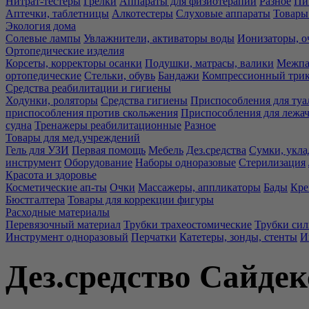
Нитрат-тестеры
Грелки
Аппараты для физиотерапии
Разное
Пи
Аптечки, таблетницы
Алкотестеры
Слуховые аппараты
Товары
Экология дома
Солевые лампы
Увлажнители, активаторы воды
Ионизаторы, о
Ортопедические изделия
Корсеты, корректоры осанки
Подушки, матрасы, валики
Межпа
ортопедические
Стельки, обувь
Бандажи
Компрессионный три
Средства реабилитации и гигиены
Ходунки, роляторы
Средства гигиены
Приспособления для туа
приспособления против скольжения
Приспособления для лежа
судна
Тренажеры реабилитационные
Разное
Товары для мед.учреждений
Гель для УЗИ
Первая помощь
Мебель
Дез.средства
Сумки, укла
инструмент
Оборудование
Наборы одноразовые
Стерилизация
Красота и здоровье
Косметические ап-ты
Очки
Массажеры, аппликаторы
Бады
Кре
Бюстгалтера
Товары для коррекции фигуры
Расходные материалы
Перевязочный материал
Трубки трахеостомические
Трубки си
Инструмент одноразовый
Перчатки
Катетеры, зонды, стенты
И
Дез.средство Сайдек