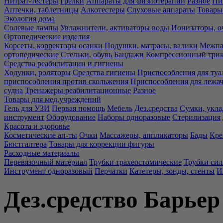
Нитрат-тестеры
Грелки
Аппараты для физиотерапии
Разное
Пи
Аптечки, таблетницы
Алкотестеры
Слуховые аппараты
Товары
Экология дома
Солевые лампы
Увлажнители, активаторы воды
Ионизаторы, о
Ортопедические изделия
Корсеты, корректоры осанки
Подушки, матрасы, валики
Межпа
ортопедические
Стельки, обувь
Бандажи
Компрессионный три
Средства реабилитации и гигиены
Ходунки, роляторы
Средства гигиены
Приспособления для туа
приспособления против скольжения
Приспособления для лежа
судна
Тренажеры реабилитационные
Разное
Товары для мед.учреждений
Гель для УЗИ
Первая помощь
Мебель
Дез.средства
Сумки, укла
инструмент
Оборудование
Наборы одноразовые
Стерилизация
Красота и здоровье
Косметические ап-ты
Очки
Массажеры, аппликаторы
Бады
Кре
Бюстгалтера
Товары для коррекции фигуры
Расходные материалы
Перевязочный материал
Трубки трахеостомические
Трубки си
Инструмент одноразовый
Перчатки
Катетеры, зонды, стенты
И
Дез.средство Барьер