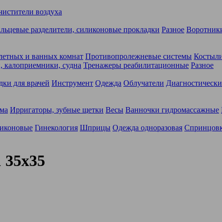
чистители воздуха
льцевые разделители, силиконовые прокладки
Разное
Воротники
летных и ванных комнат
Противопролежневые системы
Костыли
 калоприемники, судна
Тренажеры реабилитационные
Разное
дки для врачей
Инструмент
Одежда
Облучатели
Диагностически
ма
Ирригаторы, зубные щетки
Весы
Ванночки гидромассажные
ликоновые
Гинекология
Шприцы
Одежда одноразовая
Спринцов
 35х35