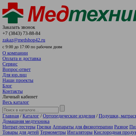
Заказать звонок
+7 (3843) 73-88-84
zakaz@medshop42.ru
с 9:00 до 17:00 по рабочим дням
О компании
Оплата и доставка
Сервис
Вопрос-ответ
Для юр.лиц
Наши проекты
Блог
Контакты
Личный кабинет
Весь каталог
Главная
/
Каталог
/
Ортопедические изделия
/
Подушки, матрас
Домашняя медтехника
Нитрат-тестеры
Грелки
Аппараты для физиотерапии
Разное
Пи
Товары для детей
Термометры
Ингаляторы
Кислородная проду