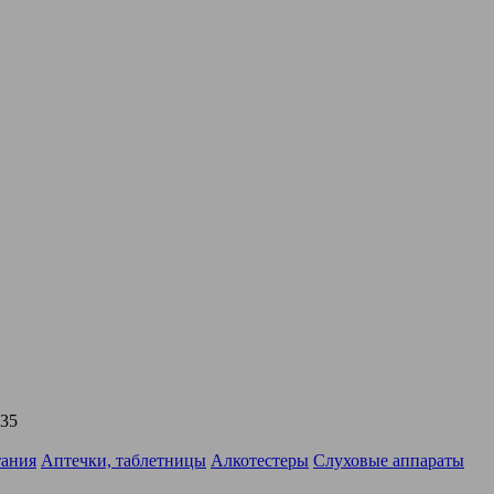
х35
тания
Аптечки, таблетницы
Алкотестеры
Слуховые аппараты