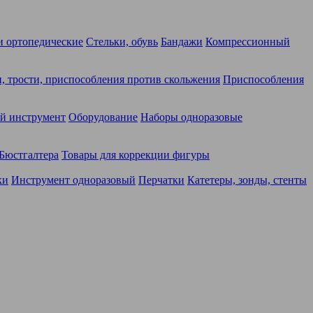
 ортопедические
Стельки, обувь
Бандажи
Компрессионный
, трости, приспособления против скольжения
Приспособления
й инструмент
Оборудование
Наборы одноразовые
Бюстгалтера
Товары для коррекции фигуры
ки
Инструмент одноразовый
Перчатки
Катетеры, зонды, стенты