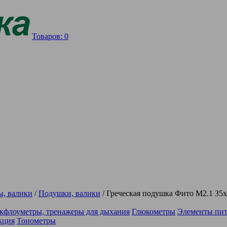
Товаров:
0
ы, валики
/
Подушки, валики
/
Греческая подушка Фито М2.1 35
кфлоуметры, тренажеры для дыхания
Глюкометры
Элементы пи
кция
Тонометры