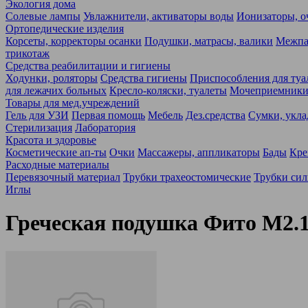
Экология дома
Солевые лампы
Увлажнители, активаторы воды
Ионизаторы, о
Ортопедические изделия
Корсеты, корректоры осанки
Подушки, матрасы, валики
Межпа
трикотаж
Средства реабилитации и гигиены
Ходунки, роляторы
Средства гигиены
Приспособления для туа
для лежачих больных
Кресло-коляски, туалеты
Мочеприемники,
Товары для мед.учреждений
Гель для УЗИ
Первая помощь
Мебель
Дез.средства
Сумки, укла
Стерилизация
Лаборатория
Красота и здоровье
Косметические ап-ты
Очки
Массажеры, аппликаторы
Бады
Кре
Расходные материалы
Перевязочный материал
Трубки трахеостомические
Трубки си
Иглы
Греческая подушка Фито М2.1