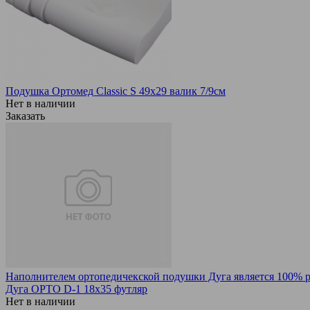
Подушка Ортомед Classic S 49х29 валик 7/9см
Нет в наличии
Заказать
Наполнителем ортопедичекской подушки Дуга является 100% ра
Дуга ОРТО D-1 18х35 футляр
Нет в наличии