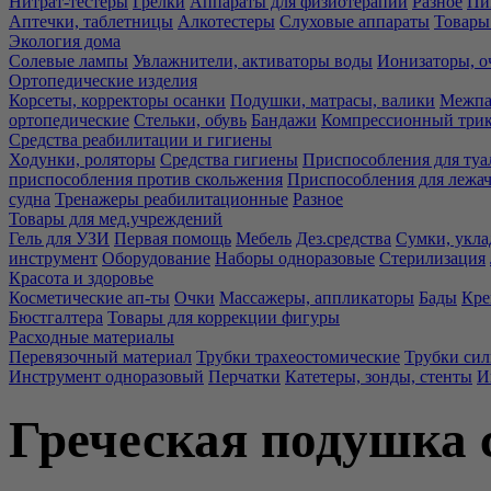
Нитрат-тестеры
Грелки
Аппараты для физиотерапии
Разное
Пи
Аптечки, таблетницы
Алкотестеры
Слуховые аппараты
Товары
Экология дома
Солевые лампы
Увлажнители, активаторы воды
Ионизаторы, о
Ортопедические изделия
Корсеты, корректоры осанки
Подушки, матрасы, валики
Межпа
ортопедические
Стельки, обувь
Бандажи
Компрессионный три
Средства реабилитации и гигиены
Ходунки, роляторы
Средства гигиены
Приспособления для туа
приспособления против скольжения
Приспособления для лежа
судна
Тренажеры реабилитационные
Разное
Товары для мед.учреждений
Гель для УЗИ
Первая помощь
Мебель
Дез.средства
Сумки, укла
инструмент
Оборудование
Наборы одноразовые
Стерилизация
Красота и здоровье
Косметические ап-ты
Очки
Массажеры, аппликаторы
Бады
Кре
Бюстгалтера
Товары для коррекции фигуры
Расходные материалы
Перевязочный материал
Трубки трахеостомические
Трубки си
Инструмент одноразовый
Перчатки
Катетеры, зонды, стенты
И
Греческая подушка 