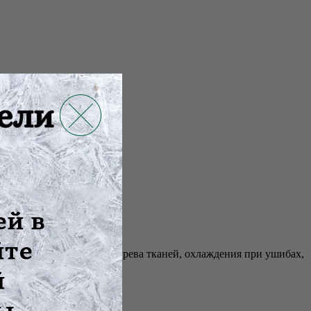
ля общего и местного обогрева тканей, охлаждения при ушибах,