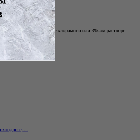
 смоченным в 1% растворе хлорамина или 3%-ом растворе
промыть проточной водой.
хондрозе, ...