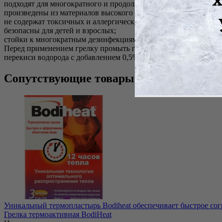
подходят для многократного и продолжительного применения;
произведены из материалов высокого качества с учетом требо
не содержат токсичных и аллергических компонентов;
безопасны для детей и взрослых;
стойки к многократным дезинфекциям.
Перед применением грелку промыть горячей водой температуро
перекиси водорода с добавлением 0,5% по массе раствора моюще
Сопутствующие товары
Уникальный термопластырь Bodiheat обеспечивает быстрое согр
Грелка термоактивная BodiHeat