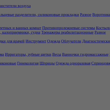
чистители воздуха
льцевые разделители, силиконовые прокладки
Разное
Воротники
летных и ванных комнат
Противопролежневые системы
Костыли
 калоприемники, судна
Тренажеры реабилитационные
Разное
дки для врачей
Инструмент
Одежда
Облучатели
Диагностически
ма
Ирригаторы, зубные щетки
Весы
Ванночки гидромассажные
ликоновые
Гинекология
Шприцы
Одежда одноразовая
Спринцов