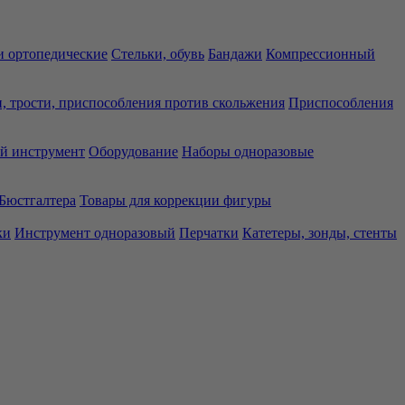
 ортопедические
Стельки, обувь
Бандажи
Компрессионный
, трости, приспособления против скольжения
Приспособления
й инструмент
Оборудование
Наборы одноразовые
Бюстгалтера
Товары для коррекции фигуры
ки
Инструмент одноразовый
Перчатки
Катетеры, зонды, стенты