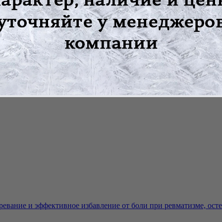
ваний ГОСТ;
й не выше 90°C, снаружи протереть два раза ватным тампоном,
го средства ("Новость", "Астра", "Прогресс", "Лотос"), затем 
евание и эффективное избавление от боли при ревматизме, остео