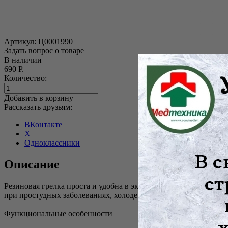
Артикул:
Ц0001990
Задать вопрос о товаре
В наличии
690 Р.
Количество:
Добавить в корзину
Рассказать друзьям:
ВКонтакте
X
Одноклассники
Описание
Резиновая грелка проста и удобна в эксплуатации как в домаш
при простудных заболеваниях, холоде в помещениях.
Функциональные особенности