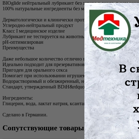
BIOglide нейтральный лубрикант без запаха и вкуса, в нем со
100% натуральные ингредиенты без малейшего содержания синт
Дерматологически и клинически протестирован
Углеродно-нейтральный продукт
Класс I медицинское изделие
Лубрикант не тестируется на животных!
рН-оптимизирован
Преимущества
Даже небольшое количество отлично выполняет свою функции
Идеально подходит для презервативов из латекса
Пригоден для орального секса
Помогает при использовании игрушек
Водорастворимый и обезжиренный, не оставляет пятен на бель
Стандарт, утвержденный BDiH&rdquo гарантирует вам, что выб
Ингредиенты:
Глицерин, вода, лактат натрия, ксантановая камедь, левулинова
Сделано в Германии.
Сопутствующие товары