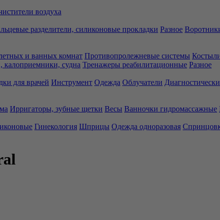
чистители воздуха
льцевые разделители, силиконовые прокладки
Разное
Воротники
летных и ванных комнат
Противопролежневые системы
Костыли
 калоприемники, судна
Тренажеры реабилитационные
Разное
дки для врачей
Инструмент
Одежда
Облучатели
Диагностически
ма
Ирригаторы, зубные щетки
Весы
Ванночки гидромассажные
ликоновые
Гинекология
Шприцы
Одежда одноразовая
Спринцов
ral