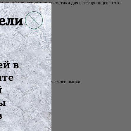
емецкий производитель косметики для вегетарианцев, а это
ысоким стандартам органического рынка.