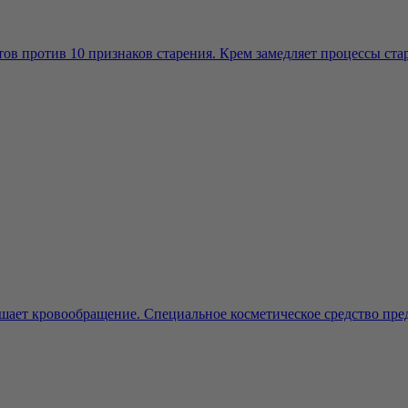
 против 10 признаков старения. Крем замедляет процессы стар
шает кровообращение. Специальное косметическое средство пред