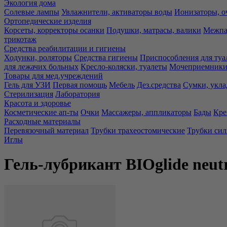
Экология дома
Солевые лампы
Увлажнители, активаторы воды
Ионизаторы, о
Ортопедические изделия
Корсеты, корректоры осанки
Подушки, матрасы, валики
Межпа
трикотаж
Средства реабилитации и гигиены
Ходунки, роляторы
Средства гигиены
Приспособления для туа
для лежачих больных
Кресло-коляски, туалеты
Мочеприемники,
Товары для мед.учреждений
Гель для УЗИ
Первая помощь
Мебель
Дез.средства
Сумки, укла
Стерилизация
Лаборатория
Красота и здоровье
Косметические ап-ты
Очки
Массажеры, аппликаторы
Бады
Кре
Расходные материалы
Перевязочный материал
Трубки трахеостомические
Трубки си
Иглы
Гель-лубрикант BIOglide neut