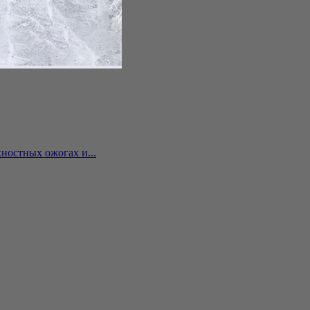
ностных ожогах и...