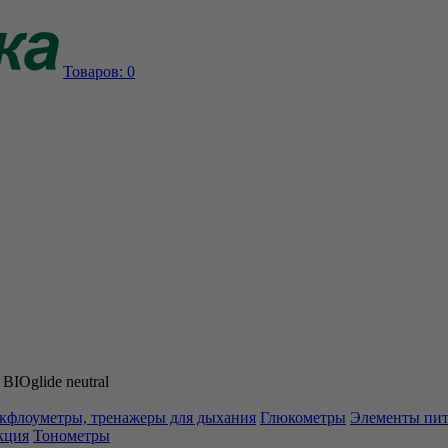
Товаров:
0
BIOglide neutral
кфлоуметры, тренажеры для дыхания
Глюкометры
Элементы пи
кция
Тонометры