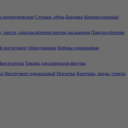
 ортопедические
Стельки, обувь
Бандажи
Компрессионный
, трости, приспособления против скольжения
Приспособления
й инструмент
Оборудование
Наборы одноразовые
Бюстгалтера
Товары для коррекции фигуры
ки
Инструмент одноразовый
Перчатки
Катетеры, зонды, стенты