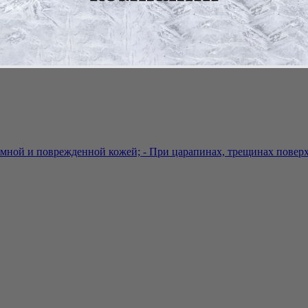
ной и поврежденной кожей; - При царапинах, трещинах поверх