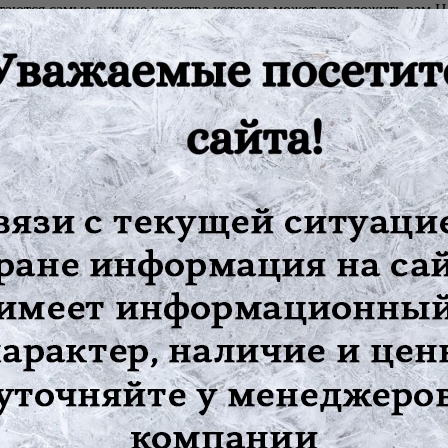
четаются самые лучшие качества которые может предложить вам Н
етических ароматизаторов, красителей и консервантов.
е.
ирая BIOglide, вы выбираете продукт, который соответствует в
я кислота, левулинат натрия.