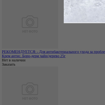
РЕКОМЕНДУЕТСЯ: - Для антибактериального ухода за проблем
Крем антис. Боро-дерм чайн/дерево 25г
Нет в наличии
Заказать