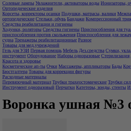
Солевые лампы
Увлажнители, активаторы воды
Ионизаторы, о
Ортопедические изделия
Корсеты, корректоры осанки
Подушки, матрасы, валики
Межпа
ортопедические
Стельки, обувь
Бандажи
Компрессионный три
Средства реабилитации и гигиены
Ходунки, роляторы
Средства гигиены
Приспособления для туа
приспособления против скольжения
Приспособления для лежа
судна
Тренажеры реабилитационные
Разное
Товары для мед.учреждений
Гель для УЗИ
Первая помощь
Мебель
Дез.средства
Сумки, укла
инструмент
Оборудование
Наборы одноразовые
Стерилизация
Красота и здоровье
Косметические ап-ты
Очки
Массажеры, аппликаторы
Бады
Кре
Бюстгалтера
Товары для коррекции фигуры
Расходные материалы
Перевязочный материал
Трубки трахеостомические
Трубки си
Инструмент одноразовый
Перчатки
Катетеры, зонды, стенты
И
Воронка ушная №3 о