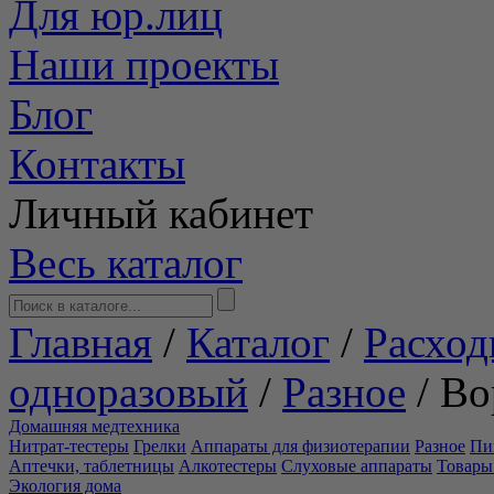
Для юр.лиц
Наши проекты
Блог
Контакты
Личный кабинет
Весь каталог
Главная
/
Каталог
/
Расход
одноразовый
/
Разное
/
Во
Домашняя медтехника
Нитрат-тестеры
Грелки
Аппараты для физиотерапии
Разное
Пи
Аптечки, таблетницы
Алкотестеры
Слуховые аппараты
Товары
Экология дома