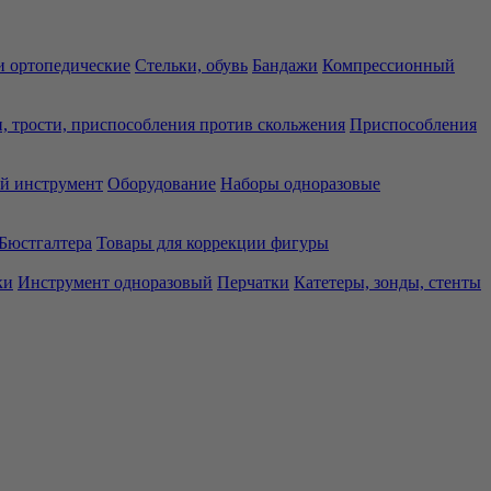
 ортопедические
Стельки, обувь
Бандажи
Компрессионный
, трости, приспособления против скольжения
Приспособления
й инструмент
Оборудование
Наборы одноразовые
Бюстгалтера
Товары для коррекции фигуры
ки
Инструмент одноразовый
Перчатки
Катетеры, зонды, стенты