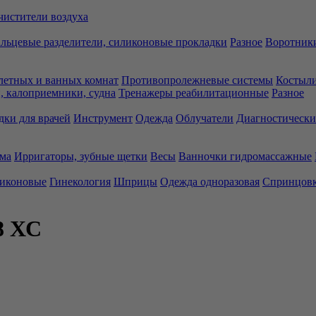
чистители воздуха
льцевые разделители, силиконовые прокладки
Разное
Воротники
летных и ванных комнат
Противопролежневые системы
Костыли
 калоприемники, судна
Тренажеры реабилитационные
Разное
дки для врачей
Инструмент
Одежда
Облучатели
Диагностически
ма
Ирригаторы, зубные щетки
Весы
Ванночки гидромассажные
ликоновые
Гинекология
Шприцы
Одежда одноразовая
Спринцов
8 ХС