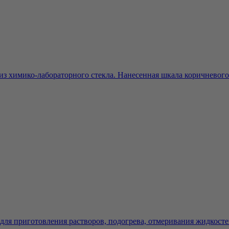
из химико-лабораторного стекла. Нанесенная шкала коричневого 
ля приготовления растворов, подогрева, отмеривания жидкостей