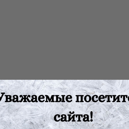
и, предназначенные для переливания и дозирования жидкостей,
ать данный вид лабораторной посуды, изготовленной из стекла.
ед. Среди характеристик изделия термостойкость, прозрачность 
редставлены лабораторные воронки разных диаметров.
изделие для переливания суспензий в тару с узким горлышком. 