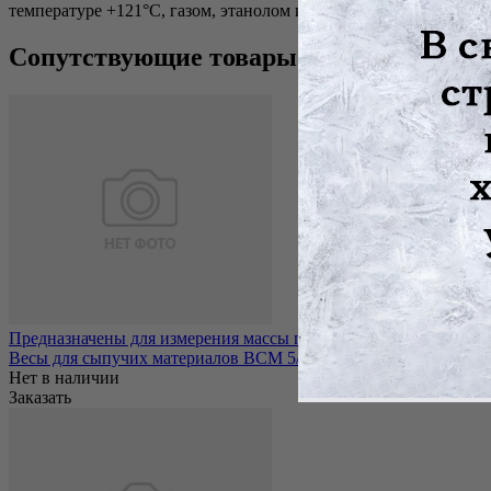
температуре +121°С, газом, этанолом или формалином.
Сопутствующие товары
Предназначены для измерения массы преимущественно порошкоо
Весы для сыпучих материалов ВСМ 5/2
Нет в наличии
Заказать