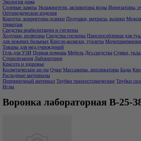
Экология дома
Солевые лампы
Увлажнители, активаторы воды
Ионизаторы, о
Ортопедические изделия
Корсеты, корректоры осанки
Подушки, матрасы, валики
Межпа
трикотаж
Средства реабилитации и гигиены
Ходунки, роляторы
Средства гигиены
Приспособления для туа
для лежачих больных
Кресло-коляски, туалеты
Мочеприемники,
Товары для мед.учреждений
Гель для УЗИ
Первая помощь
Мебель
Дез.средства
Сумки, укла
Стерилизация
Лаборатория
Красота и здоровье
Косметические ап-ты
Очки
Массажеры, аппликаторы
Бады
Кре
Расходные материалы
Перевязочный материал
Трубки трахеостомические
Трубки си
Иглы
Воронка лабораторная В-25-3