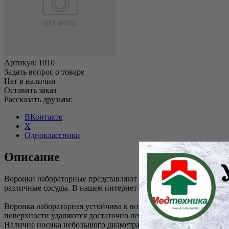
Артикул:
1010
Задать вопрос о товаре
Нет в наличии
Оставить заказ
Рассказать друзьям:
ВКонтакте
X
Одноклассники
Описание
Воронки лабораторные представляют собой специальные емкост
различные сосуды. В нашем интернет-магазине вы можете заказ
Воронка лабораторная устойчива к воздействию агрессивных ср
поверхности удаляются достаточно легко. В нашем каталоге п
Наличие носика небольшого диаметра позволяет использовать 