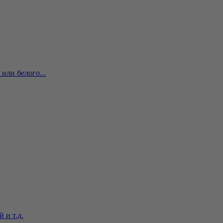
или белого...
 и т.д.