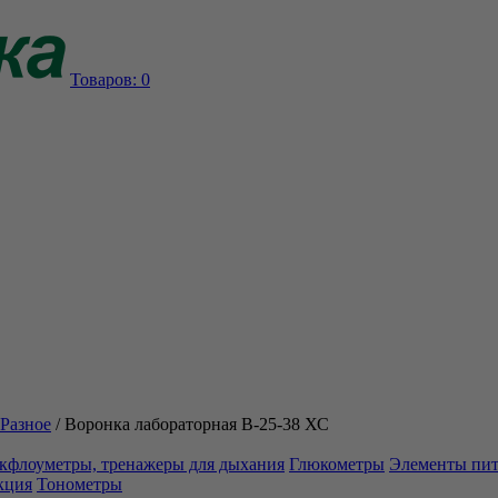
Товаров:
0
Разное
/
Воронка лабораторная В-25-38 ХС
кфлоуметры, тренажеры для дыхания
Глюкометры
Элементы пи
кция
Тонометры