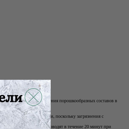
 их фильтрования и введения порошкообразных составов в
и удобство в эксплуатации, поскольку загрязнения с
Стерилизацию воронок проводят в течение 20 минут при