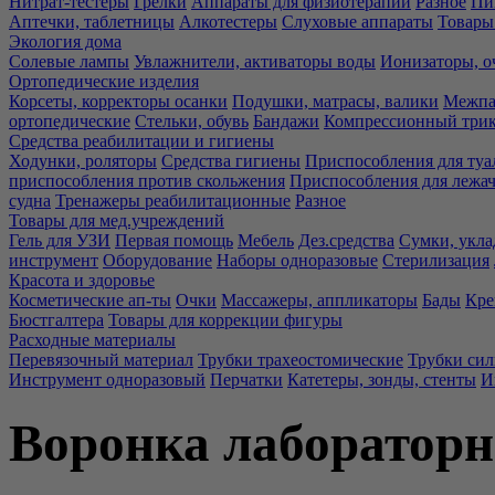
Нитрат-тестеры
Грелки
Аппараты для физиотерапии
Разное
Пи
Аптечки, таблетницы
Алкотестеры
Слуховые аппараты
Товары
Экология дома
Солевые лампы
Увлажнители, активаторы воды
Ионизаторы, о
Ортопедические изделия
Корсеты, корректоры осанки
Подушки, матрасы, валики
Межпа
ортопедические
Стельки, обувь
Бандажи
Компрессионный три
Средства реабилитации и гигиены
Ходунки, роляторы
Средства гигиены
Приспособления для туа
приспособления против скольжения
Приспособления для лежа
судна
Тренажеры реабилитационные
Разное
Товары для мед.учреждений
Гель для УЗИ
Первая помощь
Мебель
Дез.средства
Сумки, укла
инструмент
Оборудование
Наборы одноразовые
Стерилизация
Красота и здоровье
Косметические ап-ты
Очки
Массажеры, аппликаторы
Бады
Кре
Бюстгалтера
Товары для коррекции фигуры
Расходные материалы
Перевязочный материал
Трубки трахеостомические
Трубки си
Инструмент одноразовый
Перчатки
Катетеры, зонды, стенты
И
Воронка лабораторна