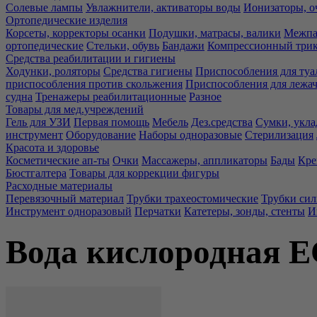
Солевые лампы
Увлажнители, активаторы воды
Ионизаторы, о
Ортопедические изделия
Корсеты, корректоры осанки
Подушки, матрасы, валики
Межпа
ортопедические
Стельки, обувь
Бандажи
Компрессионный три
Средства реабилитации и гигиены
Ходунки, роляторы
Средства гигиены
Приспособления для туа
приспособления против скольжения
Приспособления для лежа
судна
Тренажеры реабилитационные
Разное
Товары для мед.учреждений
Гель для УЗИ
Первая помощь
Мебель
Дез.средства
Сумки, укла
инструмент
Оборудование
Наборы одноразовые
Стерилизация
Красота и здоровье
Косметические ап-ты
Очки
Массажеры, аппликаторы
Бады
Кре
Бюстгалтера
Товары для коррекции фигуры
Расходные материалы
Перевязочный материал
Трубки трахеостомические
Трубки си
Инструмент одноразовый
Перчатки
Катетеры, зонды, стенты
И
Вода кислородная E