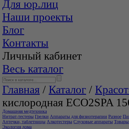
Для юр.лиц
Наши проекты
Блог
Контакты
Личный кабинет
Весь каталог
Главная
/
Каталог
/
Красот
кислородная ECO2SPA 15
Домашняя медтехника
Нитрат-тестеры
Грелки
Аппараты для физиотерапии
Разное
Пи
Аптечки, таблетницы
Алкотестеры
Слуховые аппараты
Товары
Экология дома