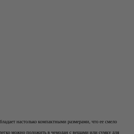
бладает настолько компактными размерами, что ее смело
 легко можно положить в чемодан с вещами или сумку для