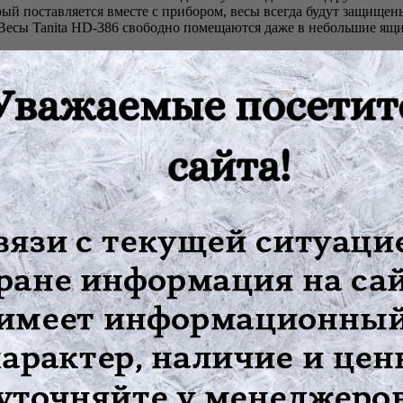
рый поставляется вместе с прибором, весы всегда будут защище
Весы Tanita HD-386 свободно помещаются даже в небольшие ящи
красно справляются со своей основной функцией - взвешиванием
 100 г.
n (Быстрый старт), которая включает устройство автоматически 
 довольно быстро. Результат фиксируется на экстра крупном ЖК 
сигнал.
ать результат, показания остаются на экране в течение 20 секу
 0,5 кг, но при этом показания не фиксируются.
х: черном, жемчужно-белом, красном, зеленом и оранжевом цвет