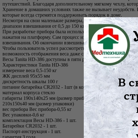
путешествий. Благодаря дополнительному мягкому чехлу, кото
Хранение в домашних условиях также не вызывает неудобств. 
которые всегда стремятся поддерживать порядок в доме.
Несмотря на свои маленькие размеры, весы Tanita HD-386 пре
диапазон взвешивания от 0,5 до 150 кг. Дискретность составляет
При разработке прибора была использована технология Auto O
нажатия на платформу. Сам процесс измерения веса происходит
взвешивания. Об окончании взвешивания оповещает звуковой 
Чтобы пользователь успел рассмотреть, запомнить и даже запис
возможность отображения веса даже самых легких предметов до
Весы Tanita HD-386 доступны в пяти разных цветовых решения
Характеристики Tanita HD-386
измерение веса 0,5-150 кг
ЖК дисплей 95x55 мм
дискретность шкалы 100 г
питание батарейка CR2032 - 1шт (в комплекте)
материал корпуса стекло
габариты 190х140х25 мм (размер прибора)
210x150x40 мм (размер упаковки)
веc прибора Вес прибора-0,55 кг
Вес упаковки-0,6 кг
комплектация Весы HD-386 - 1 шт.
Батарейки CR2032 - 1 шт.
Паспорт-инструкция - 1 шт.
гарантия 3 года