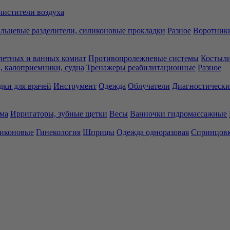
чистители воздуха
льцевые разделители, силиконовые прокладки
Разное
Воротники
летных и ванных комнат
Противопролежневые системы
Костыли
 калоприемники, судна
Тренажеры реабилитационные
Разное
дки для врачей
Инструмент
Одежда
Облучатели
Диагностически
ма
Ирригаторы, зубные щетки
Весы
Ванночки гидромассажные
ликоновые
Гинекология
Шприцы
Одежда одноразовая
Спринцов