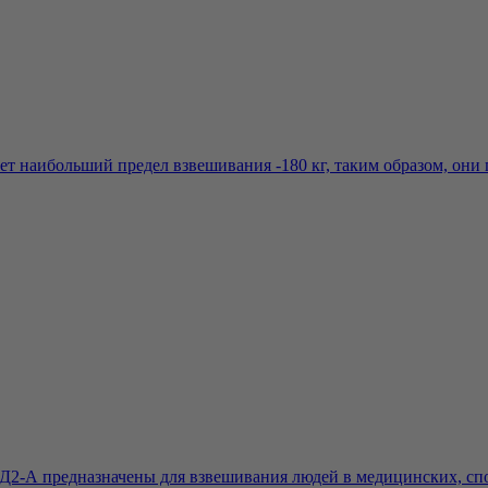
т наибольший предел взвешивания -180 кг, таким образом, они п
-А предназначены для взвешивания людей в медицинских, спор