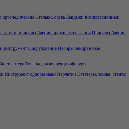
 ортопедические
Стельки, обувь
Бандажи
Компрессионный
, трости, приспособления против скольжения
Приспособления
й инструмент
Оборудование
Наборы одноразовые
Бюстгалтера
Товары для коррекции фигуры
ки
Инструмент одноразовый
Перчатки
Катетеры, зонды, стенты