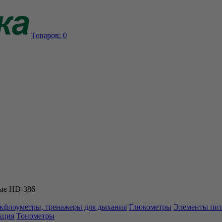
Товаров:
0
ые HD-386
кфлоуметры, тренажеры для дыхания
Глюкометры
Элементы пи
кция
Тонометры