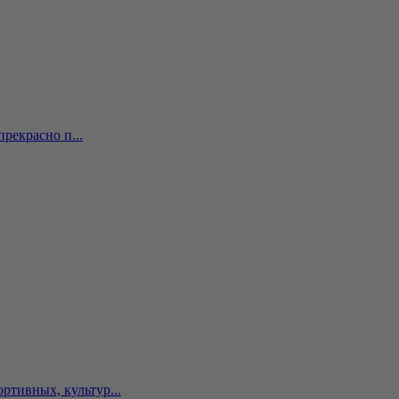
рекрасно п...
тивных, культур...