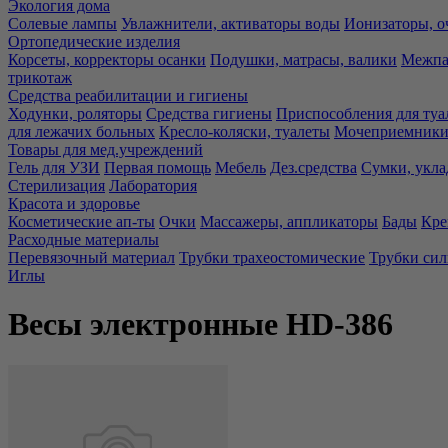
Экология дома
Солевые лампы
Увлажнители, активаторы воды
Ионизаторы, о
Ортопедические изделия
Корсеты, корректоры осанки
Подушки, матрасы, валики
Межпа
трикотаж
Средства реабилитации и гигиены
Ходунки, роляторы
Средства гигиены
Приспособления для туа
для лежачих больных
Кресло-коляски, туалеты
Мочеприемники,
Товары для мед.учреждений
Гель для УЗИ
Первая помощь
Мебель
Дез.средства
Сумки, укла
Стерилизация
Лаборатория
Красота и здоровье
Косметические ап-ты
Очки
Массажеры, аппликаторы
Бады
Кре
Расходные материалы
Перевязочный материал
Трубки трахеостомические
Трубки си
Иглы
Весы электронные HD-386