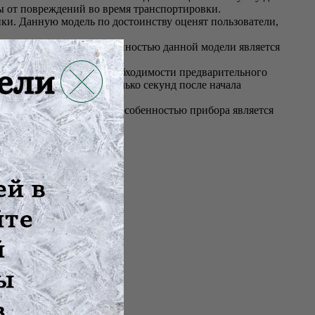
ны от повреждений во время транспортировки.
ки. Данную модель по достоинству оценят пользователи,
 детей и взрослых. Особенностью данной модели является
при взвешивании, без необходимости предварительного
дисплее уже через несколько секунд после начала
нд. Важной отличительной особенностью прибора является
е.