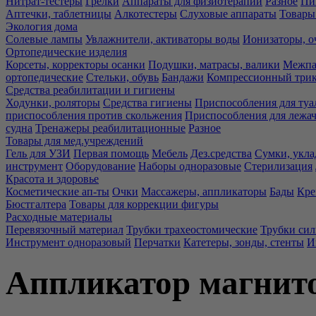
Нитрат-тестеры
Грелки
Аппараты для физиотерапии
Разное
Пи
Аптечки, таблетницы
Алкотестеры
Слуховые аппараты
Товары
Экология дома
Солевые лампы
Увлажнители, активаторы воды
Ионизаторы, о
Ортопедические изделия
Корсеты, корректоры осанки
Подушки, матрасы, валики
Межпа
ортопедические
Стельки, обувь
Бандажи
Компрессионный три
Средства реабилитации и гигиены
Ходунки, роляторы
Средства гигиены
Приспособления для туа
приспособления против скольжения
Приспособления для лежа
судна
Тренажеры реабилитационные
Разное
Товары для мед.учреждений
Гель для УЗИ
Первая помощь
Мебель
Дез.средства
Сумки, укла
инструмент
Оборудование
Наборы одноразовые
Стерилизация
Красота и здоровье
Косметические ап-ты
Очки
Массажеры, аппликаторы
Бады
Кре
Бюстгалтера
Товары для коррекции фигуры
Расходные материалы
Перевязочный материал
Трубки трахеостомические
Трубки си
Инструмент одноразовый
Перчатки
Катетеры, зонды, стенты
И
Аппликатор магнито