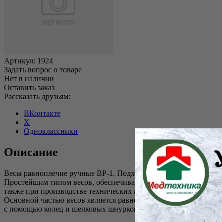
Артикул:
1924
Задать вопрос о товаре
Нет в наличии
Оставить заказ
Рассказать друзьям:
ВКонтакте
X
Одноклассники
Описание
Весы равноплечие ручные ВР-1. Подходят для веса до 1 грамма
Простейшим типом весов, обеспечивающих достаточно точное 
также при производстве технических анализов. Они изготовляют
Основной частью весов является равноплечее коромысло с дв
с помощью колец и шелковых шнурков подвешиваются пластм