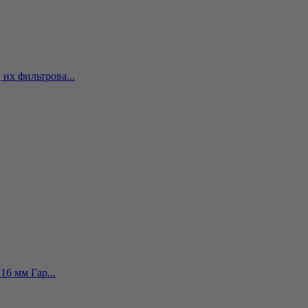
их фильтрова...
16 мм Гар...