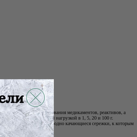
 применяются для взвешивания медикаментов, реактивов, а
допускаемой наибольшей нагрузкой в 1, 5, 20 и 100 г.
ных призмах имеются свободно качающиеся сережки, к которым