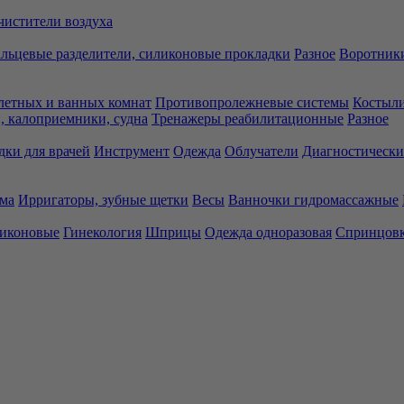
чистители воздуха
льцевые разделители, силиконовые прокладки
Разное
Воротники
летных и ванных комнат
Противопролежневые системы
Костыли
 калоприемники, судна
Тренажеры реабилитационные
Разное
дки для врачей
Инструмент
Одежда
Облучатели
Диагностически
ма
Ирригаторы, зубные щетки
Весы
Ванночки гидромассажные
ликоновые
Гинекология
Шприцы
Одежда одноразовая
Спринцов