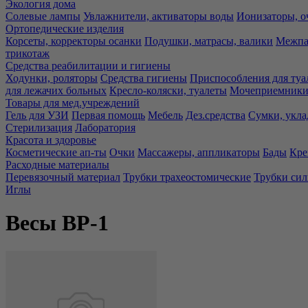
Экология дома
Солевые лампы
Увлажнители, активаторы воды
Ионизаторы, о
Ортопедические изделия
Корсеты, корректоры осанки
Подушки, матрасы, валики
Межпа
трикотаж
Средства реабилитации и гигиены
Ходунки, роляторы
Средства гигиены
Приспособления для туа
для лежачих больных
Кресло-коляски, туалеты
Мочеприемники,
Товары для мед.учреждений
Гель для УЗИ
Первая помощь
Мебель
Дез.средства
Сумки, укла
Стерилизация
Лаборатория
Красота и здоровье
Косметические ап-ты
Очки
Массажеры, аппликаторы
Бады
Кре
Расходные материалы
Перевязочный материал
Трубки трахеостомические
Трубки си
Иглы
Весы ВР-1