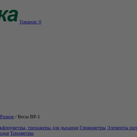
Товаров:
0
Разное
/
Весы ВР-1
кфлоуметры, тренажеры для дыхания
Глюкометры
Элементы пи
кция
Тонометры