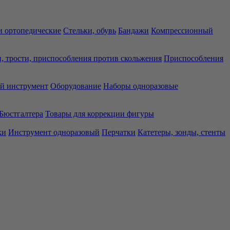
 ортопедические
Стельки, обувь
Бандажи
Компрессионный
, трости, приспособления против скольжения
Приспособления
й инструмент
Оборудование
Наборы одноразовые
Бюстгалтера
Товары для коррекции фигуры
ки
Инструмент одноразовый
Перчатки
Катетеры, зонды, стенты