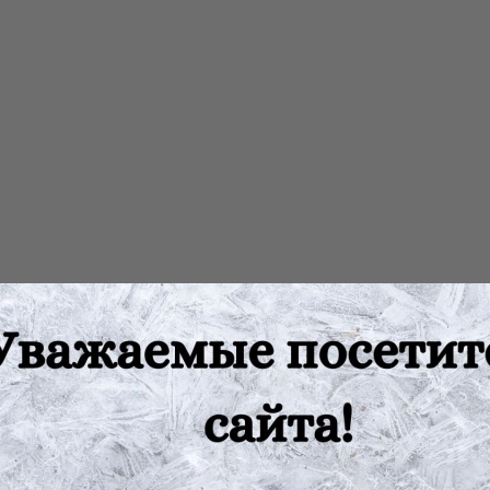
.
взвешивание, являются ручные или аптечные весы BP. Эти весы
ся четырех типов: ВР-1, ВР-5, ВР-20, BP-100, соответственно с 
умя грузоприемными и одной опорной призмами. На грузоприем
ассовые чашки