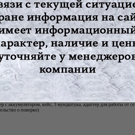
л
 кабель и программа для связи с ПК Alcoview
2 шт.
 с аккумулятором, кейс, 3 мундштука, адаптер для работы от се
ельство о поверке)