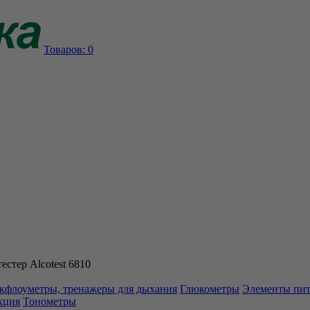
Товаров:
0
естер Alcotest 6810
кфлоуметры, тренажеры для дыхания
Глюкометры
Элементы пи
кция
Тонометры