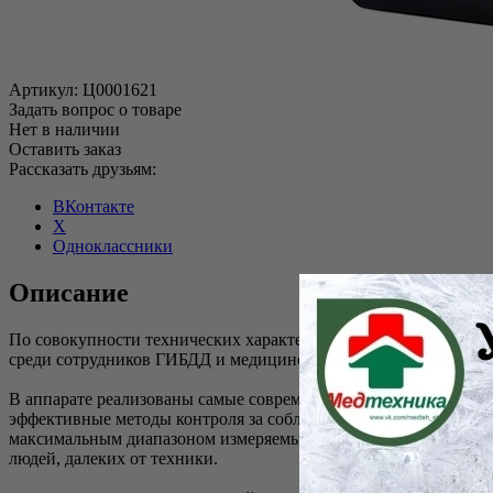
Артикул:
Ц0001621
Задать вопрос о товаре
Нет в наличии
Оставить заказ
Рассказать друзьям:
ВКонтакте
X
Одноклассники
Описание
По совокупности технических характеристик, удобству исполь
среди сотрудников ГИБДД и медицинских работников, т.е. лю
В аппарате реализованы самые современные производственные
эффективные методы контроля за соблюдением процедуры. В рез
максимальным диапазоном измеряемых значений и рабочих темп
людей, далеких от техники.