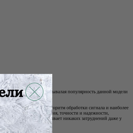
тов. Этим объясняется небывалая популярность данной модели
й работе.
очный математический алгоритм обработки сигнала и наиболее
оказателями быстродействия, точности и надежности,
о и логично, что не вызывает никаких затруднений даже у