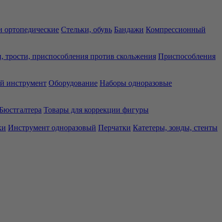
 ортопедические
Стельки, обувь
Бандажи
Компрессионный
, трости, приспособления против скольжения
Приспособления
й инструмент
Оборудование
Наборы одноразовые
Бюстгалтера
Товары для коррекции фигуры
ки
Инструмент одноразовый
Перчатки
Катетеры, зонды, стенты