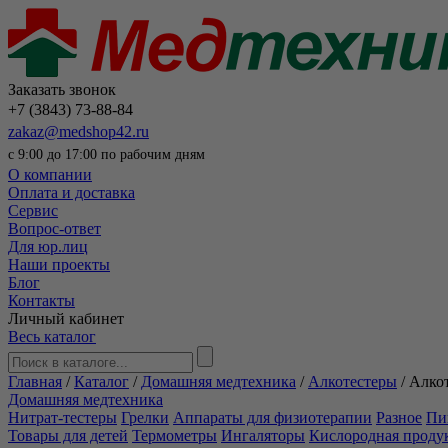
Заказать звонок
+7 (3843) 73-88-84
zakaz@medshop42.ru
с 9:00 до 17:00 по рабочим дням
О компании
Оплата и доставка
Сервис
Вопрос-ответ
Для юр.лиц
Наши проекты
Блог
Контакты
Личный кабинет
Весь каталог
Главная
/
Каталог
/
Домашняя медтехника
/
Алкотестеры
/
Алкот
Домашняя медтехника
Нитрат-тестеры
Грелки
Аппараты для физиотерапии
Разное
Пи
Товары для детей
Термометры
Ингаляторы
Кислородная проду