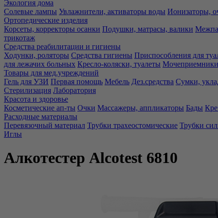
Экология дома
Солевые лампы
Увлажнители, активаторы воды
Ионизаторы, о
Ортопедические изделия
Корсеты, корректоры осанки
Подушки, матрасы, валики
Межпа
трикотаж
Средства реабилитации и гигиены
Ходунки, роляторы
Средства гигиены
Приспособления для туа
для лежачих больных
Кресло-коляски, туалеты
Мочеприемники,
Товары для мед.учреждений
Гель для УЗИ
Первая помощь
Мебель
Дез.средства
Сумки, укла
Стерилизация
Лаборатория
Красота и здоровье
Косметические ап-ты
Очки
Массажеры, аппликаторы
Бады
Кре
Расходные материалы
Перевязочный материал
Трубки трахеостомические
Трубки си
Иглы
Алкотестер Alcotest 6810