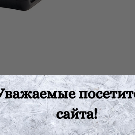
зования и надежности намного превосходит любого из конкурен
дей, использующих профессиональный инструмент в повседневно
 технологии, конструкторские и технические решения, самый т
ультате алкотестер Alcotest 6810 обладает беспрецедентными п
ератур. Вместе с тем, управление анализатором настолько удобн