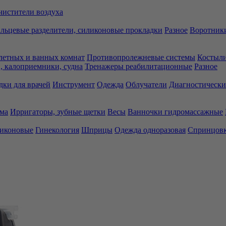
чистители воздуха
льцевые разделители, силиконовые прокладки
Разное
Воротники
летных и ванных комнат
Противопролежневые системы
Костыли
 калоприемники, судна
Тренажеры реабилитационные
Разное
дки для врачей
Инструмент
Одежда
Облучатели
Диагностически
ма
Ирригаторы, зубные щетки
Весы
Ванночки гидромассажные
ликоновые
Гинекология
Шприцы
Одежда одноразовая
Спринцов