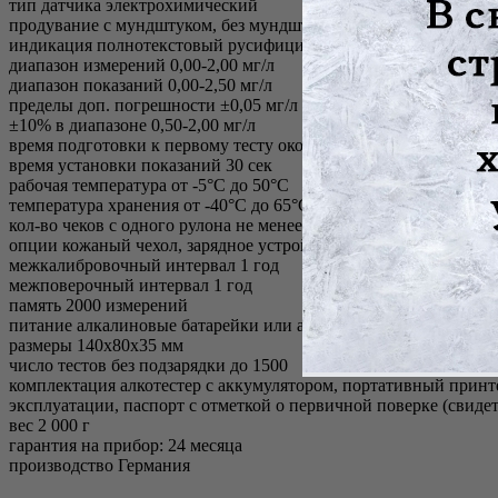
тип датчика электрохимический
продувание с мундштуком, без мундштука
индикация полнотекстовый русифицированный дисплей
диапазон измерений 0,00-2,00 мг/л
диапазон показаний 0,00-2,50 мг/л
пределы доп. погрешности ±0,05 мг/л в диапазоне 0,00-0,50 мг/
±10% в диапазоне 0,50-2,00 мг/л
время подготовки к первому тесту около 6-20 сек
время установки показаний 30 сек
рабочая температура от -5°С до 50°С
температура хранения от -40°С до 65°С
кол-во чеков с одного рулона не менее 150 чеков
опции кожаный чехол, зарядное устройство для аккумуляторов,
межкалибровочный интервал 1 год
межповерочный интервал 1 год
память 2000 измерений
питание алкалиновые батарейки или аккумуляторы (тип АА) - 
размеры 140х80х35 мм
число тестов без подзарядки до 1500
комплектация алкотестер с аккумулятором, портативный принтер
эксплуатации, паспорт с отметкой о первичной поверке (свидет
вес 2 000 г
гарантия на прибор: 24 месяца
производство Германия