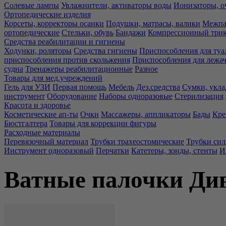
Солевые лампы
Увлажнители, активаторы воды
Ионизаторы, о
Ортопедические изделия
Корсеты, корректоры осанки
Подушки, матрасы, валики
Межпа
ортопедические
Стельки, обувь
Бандажи
Компрессионный три
Средства реабилитации и гигиены
Ходунки, роляторы
Средства гигиены
Приспособления для туа
приспособления против скольжения
Приспособления для лежа
судна
Тренажеры реабилитационные
Разное
Товары для мед.учреждений
Гель для УЗИ
Первая помощь
Мебель
Дез.средства
Сумки, укла
инструмент
Оборудование
Наборы одноразовые
Стерилизация
Красота и здоровье
Косметические ап-ты
Очки
Массажеры, аппликаторы
Бады
Кре
Бюстгалтера
Товары для коррекции фигуры
Расходные материалы
Перевязочный материал
Трубки трахеостомические
Трубки си
Инструмент одноразовый
Перчатки
Катетеры, зонды, стенты
И
Ватные палочки Ди