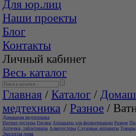
Для юр.лиц
Наши проекты
Блог
Контакты
Личный кабинет
Весь каталог
Главная
/
Каталог
/
Домаш
медтехника
/
Разное
/
Ват
Домашняя медтехника
Нитрат-тестеры
Грелки
Аппараты для физиотерапии
Разное
Пи
Аптечки, таблетницы
Алкотестеры
Слуховые аппараты
Товары
Экология дома