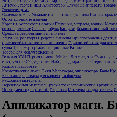
Нитрат-тестеры
Грелки
Аппараты для физиотерапии
Разное
Пи
Аптечки, таблетницы
Алкотестеры
Слуховые аппараты
Товары
Экология дома
Солевые лампы
Увлажнители, активаторы воды
Ионизаторы, о
Ортопедические изделия
Корсеты, корректоры осанки
Подушки, матрасы, валики
Межпа
ортопедические
Стельки, обувь
Бандажи
Компрессионный три
Средства реабилитации и гигиены
Ходунки, роляторы
Средства гигиены
Приспособления для туа
приспособления против скольжения
Приспособления для лежа
судна
Тренажеры реабилитационные
Разное
Товары для мед.учреждений
Гель для УЗИ
Первая помощь
Мебель
Дез.средства
Сумки, укла
инструмент
Оборудование
Наборы одноразовые
Стерилизация
Красота и здоровье
Косметические ап-ты
Очки
Массажеры, аппликаторы
Бады
Кре
Бюстгалтера
Товары для коррекции фигуры
Расходные материалы
Перевязочный материал
Трубки трахеостомические
Трубки си
Инструмент одноразовый
Перчатки
Катетеры, зонды, стенты
И
Аппликатор магн. Б