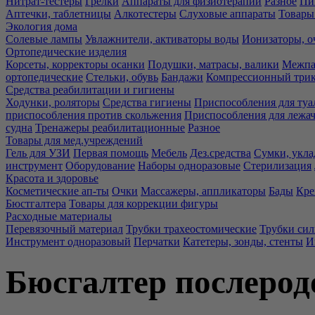
Нитрат-тестеры
Грелки
Аппараты для физиотерапии
Разное
Пи
Аптечки, таблетницы
Алкотестеры
Слуховые аппараты
Товары
Экология дома
Солевые лампы
Увлажнители, активаторы воды
Ионизаторы, о
Ортопедические изделия
Корсеты, корректоры осанки
Подушки, матрасы, валики
Межпа
ортопедические
Стельки, обувь
Бандажи
Компрессионный три
Средства реабилитации и гигиены
Ходунки, роляторы
Средства гигиены
Приспособления для туа
приспособления против скольжения
Приспособления для лежа
судна
Тренажеры реабилитационные
Разное
Товары для мед.учреждений
Гель для УЗИ
Первая помощь
Мебель
Дез.средства
Сумки, укла
инструмент
Оборудование
Наборы одноразовые
Стерилизация
Красота и здоровье
Косметические ап-ты
Очки
Массажеры, аппликаторы
Бады
Кре
Бюстгалтера
Товары для коррекции фигуры
Расходные материалы
Перевязочный материал
Трубки трахеостомические
Трубки си
Инструмент одноразовый
Перчатки
Катетеры, зонды, стенты
И
Бюсгалтер послерод