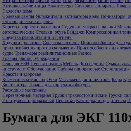
Нитрат-тестеры
Грелки
Аппараты для физиотерапии
Разное
Пи
Аптечки, таблетницы
Алкотестеры
Слуховые аппараты
Товары
Экология дома
Солевые лампы
Увлажнители, активаторы воды
Ионизаторы, о
Ортопедические изделия
Корсеты, корректоры осанки
Подушки, матрасы, валики
Межпа
ортопедические
Стельки, обувь
Бандажи
Компрессионный три
Средства реабилитации и гигиены
Ходунки, роляторы
Средства гигиены
Приспособления для туа
приспособления против скольжения
Приспособления для лежа
судна
Тренажеры реабилитационные
Разное
Товары для мед.учреждений
Гель для УЗИ
Первая помощь
Мебель
Дез.средства
Сумки, укла
инструмент
Оборудование
Наборы одноразовые
Стерилизация
Красота и здоровье
Косметические ап-ты
Очки
Массажеры, аппликаторы
Бады
Кре
Бюстгалтера
Товары для коррекции фигуры
Расходные материалы
Перевязочный материал
Трубки трахеостомические
Трубки си
Инструмент одноразовый
Перчатки
Катетеры, зонды, стенты
И
Бумага для ЭКГ 110