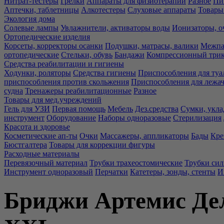
Нитрат-тестеры
Грелки
Аппараты для физиотерапии
Разное
Пи
Аптечки, таблетницы
Алкотестеры
Слуховые аппараты
Товары
Экология дома
Солевые лампы
Увлажнители, активаторы воды
Ионизаторы, о
Ортопедические изделия
Корсеты, корректоры осанки
Подушки, матрасы, валики
Межпа
ортопедические
Стельки, обувь
Бандажи
Компрессионный три
Средства реабилитации и гигиены
Ходунки, роляторы
Средства гигиены
Приспособления для туа
приспособления против скольжения
Приспособления для лежа
судна
Тренажеры реабилитационные
Разное
Товары для мед.учреждений
Гель для УЗИ
Первая помощь
Мебель
Дез.средства
Сумки, укла
инструмент
Оборудование
Наборы одноразовые
Стерилизация
Красота и здоровье
Косметические ап-ты
Очки
Массажеры, аппликаторы
Бады
Кре
Бюстгалтера
Товары для коррекции фигуры
Расходные материалы
Перевязочный материал
Трубки трахеостомические
Трубки си
Инструмент одноразовый
Перчатки
Катетеры, зонды, стенты
И
Бриджи Артемис Дел