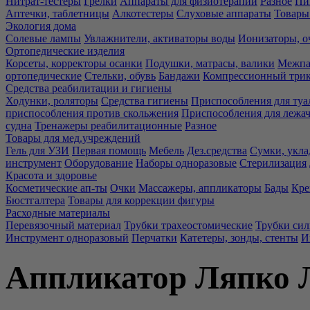
Нитрат-тестеры
Грелки
Аппараты для физиотерапии
Разное
Пи
Аптечки, таблетницы
Алкотестеры
Слуховые аппараты
Товары
Экология дома
Солевые лампы
Увлажнители, активаторы воды
Ионизаторы, о
Ортопедические изделия
Корсеты, корректоры осанки
Подушки, матрасы, валики
Межпа
ортопедические
Стельки, обувь
Бандажи
Компрессионный три
Средства реабилитации и гигиены
Ходунки, роляторы
Средства гигиены
Приспособления для туа
приспособления против скольжения
Приспособления для лежа
судна
Тренажеры реабилитационные
Разное
Товары для мед.учреждений
Гель для УЗИ
Первая помощь
Мебель
Дез.средства
Сумки, укла
инструмент
Оборудование
Наборы одноразовые
Стерилизация
Красота и здоровье
Косметические ап-ты
Очки
Массажеры, аппликаторы
Бады
Кре
Бюстгалтера
Товары для коррекции фигуры
Расходные материалы
Перевязочный материал
Трубки трахеостомические
Трубки си
Инструмент одноразовый
Перчатки
Катетеры, зонды, стенты
И
Аппликатор Ляпко Л