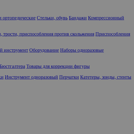
 ортопедические
Стельки, обувь
Бандажи
Компрессионный
, трости, приспособления против скольжения
Приспособления
й инструмент
Оборудование
Наборы одноразовые
Бюстгалтера
Товары для коррекции фигуры
ки
Инструмент одноразовый
Перчатки
Катетеры, зонды, стенты