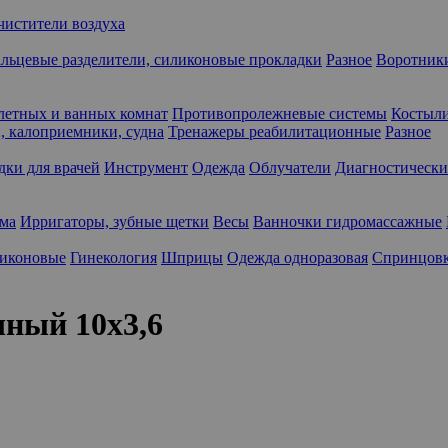
чистители воздуха
льцевые разделители, силиконовые прокладки
Разное
Воротники
летных и ванных комнат
Противопролежневые системы
Костыли
 калоприемники, судна
Тренажеры реабилитационные
Разное
дки для врачей
Инструмент
Одежда
Облучатели
Диагностически
ма
Ирригаторы, зубные щетки
Весы
Ванночки гидромассажные
ликоновые
Гинекология
Шприцы
Одежда одноразовая
Спринцов
чный 10х3,6