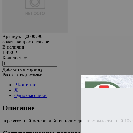
Артикул:
Ц0000799
Задать вопрос о товаре
В наличии
1 490 Р.
Количество:
Добавить в корзину
Рассказать друзьям:
ВКонтакте
X
Одноклассники
Описание
перевязочный материал Бинт полимерн. термомластичный 10х3