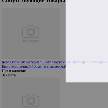
Сопутствующие товары
перевязочный материал Бинт эластичный 10смх4м с застежкой
Бинт эластичный 10смх4м с застежкой
Нет в наличии
Заказать