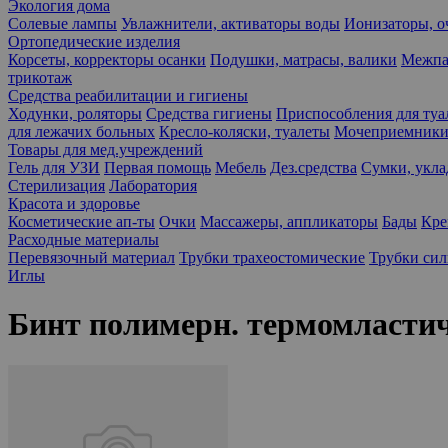
Экология дома
Солевые лампы
Увлажнители, активаторы воды
Ионизаторы, о
Ортопедические изделия
Корсеты, корректоры осанки
Подушки, матрасы, валики
Межпа
трикотаж
Средства реабилитации и гигиены
Ходунки, роляторы
Средства гигиены
Приспособления для туа
для лежачих больных
Кресло-коляски, туалеты
Мочеприемники,
Товары для мед.учреждений
Гель для УЗИ
Первая помощь
Мебель
Дез.средства
Сумки, укла
Стерилизация
Лаборатория
Красота и здоровье
Косметические ап-ты
Очки
Массажеры, аппликаторы
Бады
Кре
Расходные материалы
Перевязочный материал
Трубки трахеостомические
Трубки си
Иглы
Бинт полимерн. термомласти