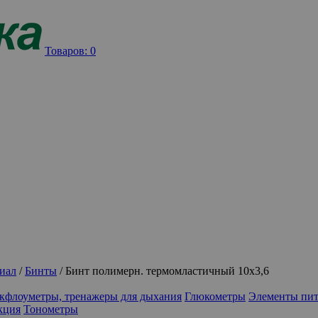
Товаров:
0
иал
/
Бинты
/
Бинт полимерн. термомластичный 10х3,6
кфлоуметры, тренажеры для дыхания
Глюкометры
Элементы пи
кция
Тонометры